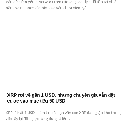
Vấn đề niêm yết Pi Network trên các sàn giao dịch đã tồn tại nhiều
năm, và Binance và Coinbase vẫn chưa niêm yết...
XRP rơi về gần 1 USD, nhưng chuyên gia vẫn đặt
cược vào mục tiêu 50 USD
XRP lùi sát 1 USD, niềm tin dài hạn vẫn còn XRP đang gặp khó trong
việc lấy lại động lực từng đưa giá lên...