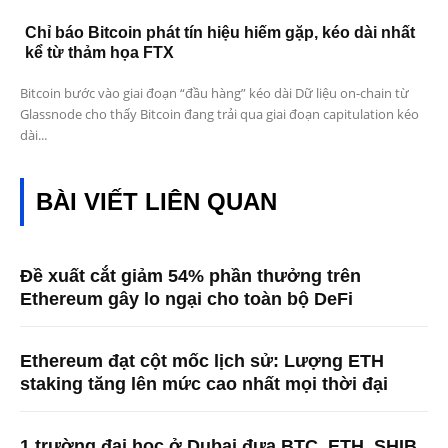
Chỉ báo Bitcoin phát tín hiệu hiếm gặp, kéo dài nhất
kể từ thảm họa FTX
Bitcoin bước vào giai đoạn “đầu hàng” kéo dài Dữ liệu on-chain từ
Glassnode cho thấy Bitcoin đang trải qua giai đoạn capitulation kéo
dài...
BÀI VIẾT LIÊN QUAN
Đề xuất cắt giảm 54% phần thưởng trên
Ethereum gây lo ngại cho toàn bộ DeFi
Ethereum đạt cột mốc lịch sử: Lượng ETH
staking tăng lên mức cao nhất mọi thời đại
1 trường đại học ở Dubai đưa BTC, ETH, SHIB