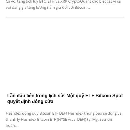
Cá voi tăng tích lũy BTC, ETH và XRP CryptoQuant cho biết các ví cá
voi đang gia tăng lượng nắm giữ đối với Bitcoin,...
Lần đầu tiên trong lịch sử: Một quỹ ETF Bitcoin Spot
quyết định đóng cửa
Hashdex đóng quỹ Bitcoin ETF DEFI Hashdex thông báo sẽ đóng và
thanh lý Hashdex Bitcoin ETF (NYSE Arca: DEFI) tại Mỹ. Sau khi
hoàn...