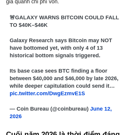
giá quanh chi phí vốn.
🚨GALAXY WARNS BITCOIN COULD FALL
TO $40K–$46K
Galaxy Research says Bitcoin may NOT
have bottomed yet, with only 4 of 13
historical bottom signals triggered.
Its base case sees BTC finding a floor
between $40,000 and $46,000 by late 2026,
while deeper capitulation could send it…
pic.twitter.com/DwgEzmvE1S
— Coin Bureau (@coinbureau)
June 12,
2026
Cuối năm 2026 là thời điểm đáng