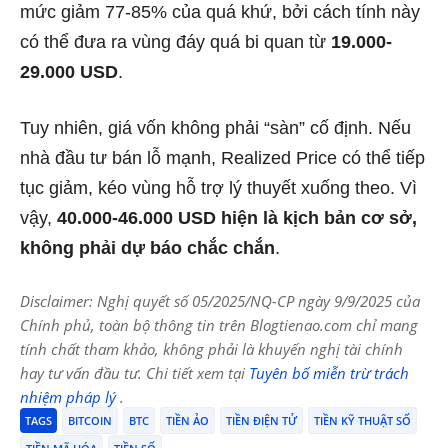
mức giảm 77-85% của quá khứ, bởi cách tính này
có thể đưa ra vùng đáy quá bi quan từ
19.000-
29.000 USD
.
Tuy nhiên, giá vốn không phải “sàn” cố định. Nếu
nhà đầu tư bán lỗ mạnh, Realized Price có thể tiếp
tục giảm, kéo vùng hỗ trợ lý thuyết xuống theo. Vì
vậy,
40.000-46.000 USD hiện là kịch bản cơ sở,
không phải dự báo chắc chắn
.
Disclaimer: Nghị quyết số 05/2025/NQ-CP ngày 9/9/2025 của
Chính phủ, toàn bộ thông tin trên Blogtienao.com chỉ mang
tính chất tham khảo, không phải là khuyến nghị tài chính
hay tư vấn đầu tư. Chi tiết xem tại
Tuyên bố miễn trừ trách
nhiệm pháp lý
.
TAGS
BITCOIN
BTC
TIỀN ẢO
TIỀN ĐIỆN TỬ
TIỀN KỸ THUẬT SỐ