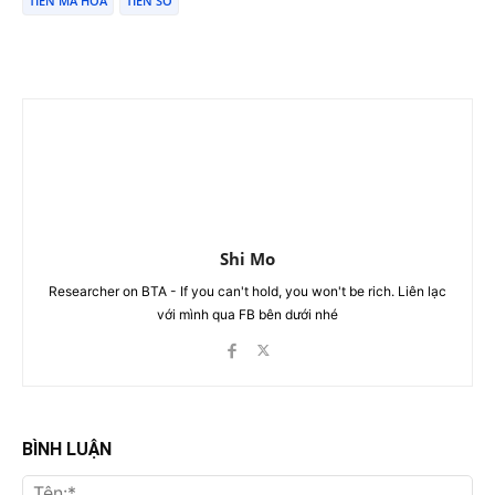
TIỀN MÃ HÓA
TIỀN SỐ
Shi Mo
Researcher on BTA - If you can't hold, you won't be rich. Liên lạc
với mình qua FB bên dưới nhé
BÌNH LUẬN
Tên