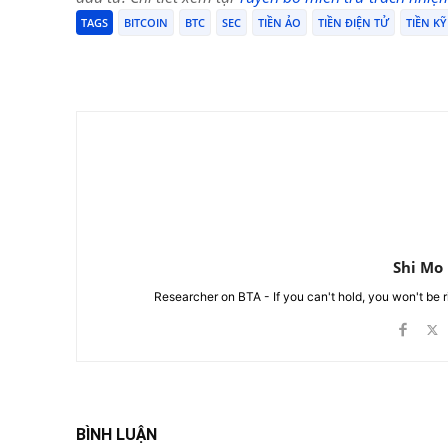
TAGS
BITCOIN
BTC
SEC
TIỀN ẢO
TIỀN ĐIỆN TỬ
TIỀN K
Chia Sẻ
Shi Mo
Researcher on BTA - If you can't hold, you won't be 
BÌNH LUẬN