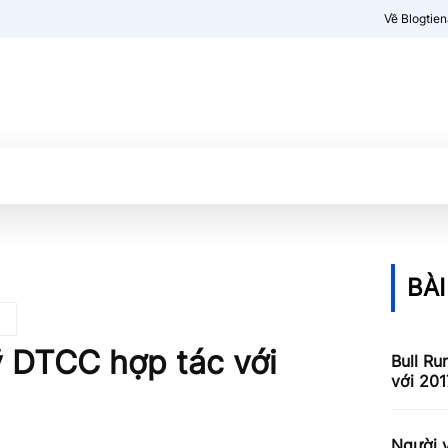
Về Blogtie
Kiến thức
More
BÀI
ỹ DTCC hợp tác với
Bull Ru
với 201
Người v