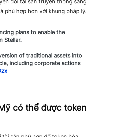
yển đổi tài sản truyền thống sang
và phù hợp hơn với khung pháp lý.
cing plans to enable the
 Stellar.
rsion of traditional assets into
cle, including corporate actions
Dzx
 Mỹ có thể được token
i tài sản phù hợp để token hóa.