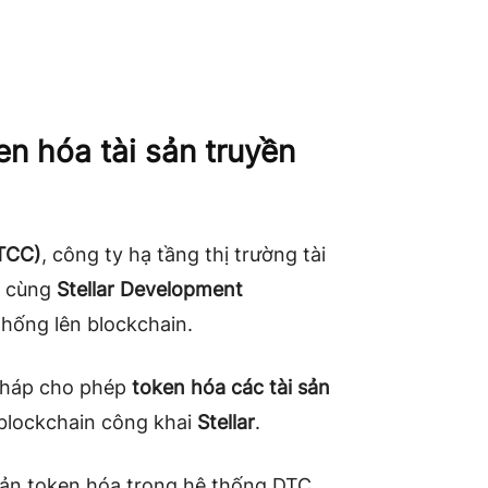
en hóa tài sản truyền
DTCC)
, công ty hạ tầng thị trường tài
i cùng
Stellar Development
hống lên blockchain.
 pháp cho phép
token hóa các tài sản
blockchain công khai
Stellar
.
 sản token hóa trong hệ thống DTC