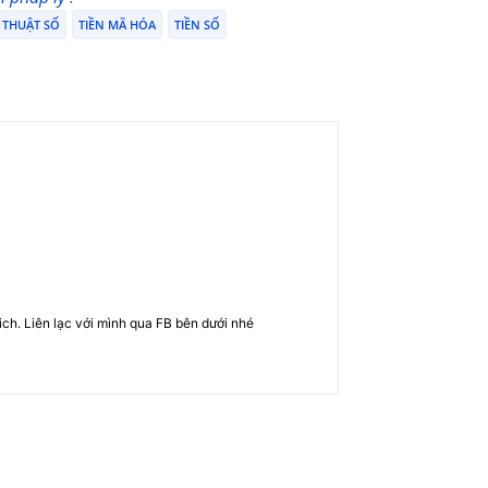
Ỹ THUẬT SỐ
TIỀN MÃ HÓA
TIỀN SỐ
rich. Liên lạc với mình qua FB bên dưới nhé