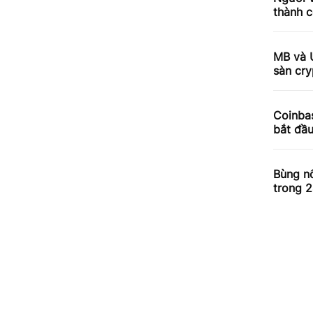
thành c
MB và 
sàn cry
Coinbas
bắt đầ
Bùng nổ
trong 2