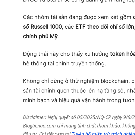
Các nhóm tài sản đang được xem xét gồm
số Russell 1000
, các
ETF theo dõi chỉ số lớn
chính phủ Mỹ
.
Động thái này cho thấy xu hướng
token hóa
hệ thống tài chính truyền thống.
Không chỉ dừng ở thử nghiệm blockchain, cá
sản tài chính quen thuộc lên hạ tầng số, nh
minh bạch và hiệu quả vận hành trong tương
Disclaimer: Nghị quyết số 05/2025/NQ-CP ngày 9/9/20
Blogtienao.com chỉ mang tính chất tham khảo, không 
đầu tư. Chi tiết xem tại
Tuyên bố miễn trừ trách nhiệ