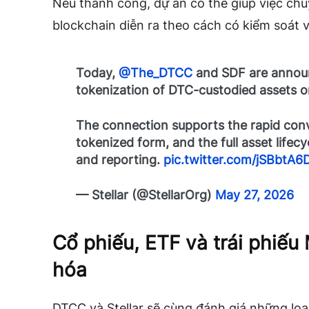
Nếu thành công, dự án có thể giúp việc chu
blockchain diễn ra theo cách có kiểm soát 
Today,
@The_DTCC
and SDF are announ
tokenization of DTC-custodied assets on
The connection supports the rapid conve
tokenized form, and the full asset lifecy
and reporting.
pic.twitter.com/jSBbtA6
— Stellar (@StellarOrg)
May 27, 2026
Cổ phiếu, ETF và trái phiếu
hóa
DTCC và Stellar sẽ cùng đánh giá những loạ