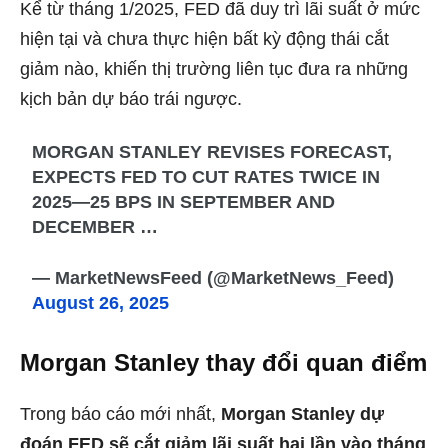
Kể từ tháng 1/2025, FED đã duy trì lãi suất ở mức
hiện tại và chưa thực hiện bất kỳ động thái cắt
giảm nào, khiến thị trường liên tục đưa ra những
kịch bản dự báo trái ngược.
MORGAN STANLEY REVISES FORECAST,
EXPECTS FED TO CUT RATES TWICE IN
2025—25 BPS IN SEPTEMBER AND
DECEMBER …
— MarketNewsFeed (@MarketNews_Feed)
August 26, 2025
Morgan Stanley thay đổi quan điểm
Trong báo cáo mới nhất,
Morgan Stanley dự
đoán FED sẽ cắt giảm lãi suất hai lần vào tháng