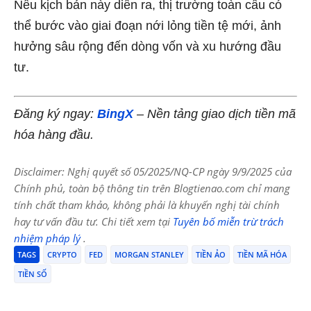
Nếu kịch bản này diễn ra, thị trường toàn cầu có
thể bước vào giai đoạn nới lỏng tiền tệ mới, ảnh
hưởng sâu rộng đến dòng vốn và xu hướng đầu
tư.
Đăng ký ngay:
BingX
– Nền tảng giao dịch tiền mã
hóa hàng đầu.
Disclaimer: Nghị quyết số 05/2025/NQ-CP ngày 9/9/2025 của
Chính phủ, toàn bộ thông tin trên Blogtienao.com chỉ mang
tính chất tham khảo, không phải là khuyến nghị tài chính
hay tư vấn đầu tư. Chi tiết xem tại
Tuyên bố miễn trừ trách
nhiệm pháp lý
.
TAGS
CRYPTO
FED
MORGAN STANLEY
TIỀN ẢO
TIỀN MÃ HÓA
TIỀN SỐ