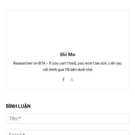
Shi Mo
Researcher on BTA - If you can't hold, you won't be rich. Liên lạc
với mình qua FB bên dưới nhé
BÌNH LUẬN
Tên
Ema