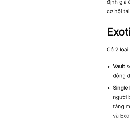
định giá 
cơ hội tái
Exot
Có 2 loại
Vault
sẽ
động đ
Single
người 
tảng m
và Exo