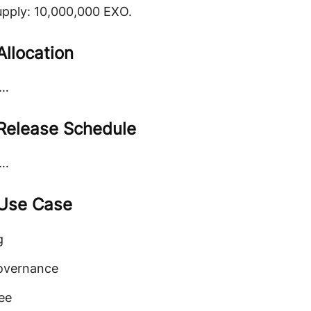
pply: 10,000,000 EXO.
Allocation
g…
Release Schedule
g…
Use Case
g
overnance
ee