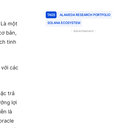
TAGS
ALAMEDA RESEARCH PORTFOLIO
 Là một
SOLANA ECOSYSTEM
- Advertisement -
cơ bản,
ch tinh
 với các
oặc trả
ởng lợi
iễn là
oracle