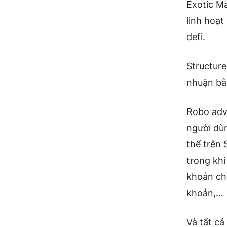
Exotic M
linh hoạt
defi.
Structure
nhuận bằ
Robo advi
người dùn
thế trên 
trong khi
khoản ch
khoản,…
Và tất cả