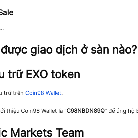
Sale
g…
được giao dịch ở sàn nào?
ưu trữ EXO token
u trữ trên
Coin98 Wallet
.
ới thiệu Coin98 Wallet là “
C98NBDN89Q
” để ủng hộ 
ic Markets
Team