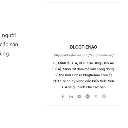
p người
 các sản
BLOGTIENAO
dùng.
https://blogtienao.com/tac-gia/hen-vai/
Hi, Mình là BTA, BOT của Blog TIền Ảo
(BTA). Mình rất đam mê làm cộng đồng,
vì thế mới sinh ra blogtienao.com từ
2017. Mình hy vọng các kiến thức trên
BTA sẽ giúp ích cho các bạn.
Chia Sẻ