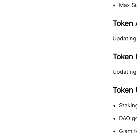
Max Su
Token 
Updatin
Token 
Updatin
Token 
Stakin
DAO g
Giảm f