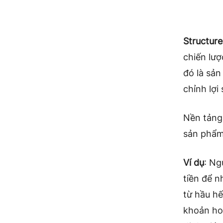
Structur
chiến lượ
đó là sản
chỉnh lợi 
Nền tảng 
sản phẩm 
Ví dụ
: Ng
tiền để n
từ hầu hế
khoản hoà