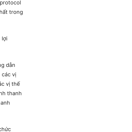
protocol
hất trong
lợi
ng dẫn
 các vị
c vị thế
ính thanh
hanh
 chức