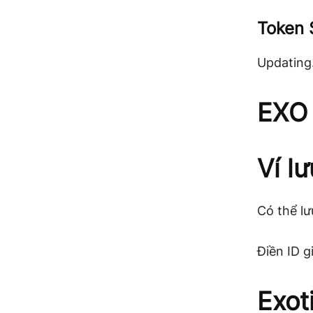
Token 
Updatin
EXO 
Ví l
Có thể lư
Điền ID gi
Exot