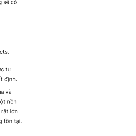
g sẽ có
cts.
ợc tự
t định.
ua và
một nền
rất lớn
 tồn tại.