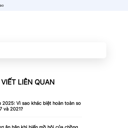
nao
 VIẾT LIÊN QUAN
n 2025: Vì sao khác biệt hoàn toàn so
7 và 2021?
ợ ân hận khi biến mồ hôi của chồng