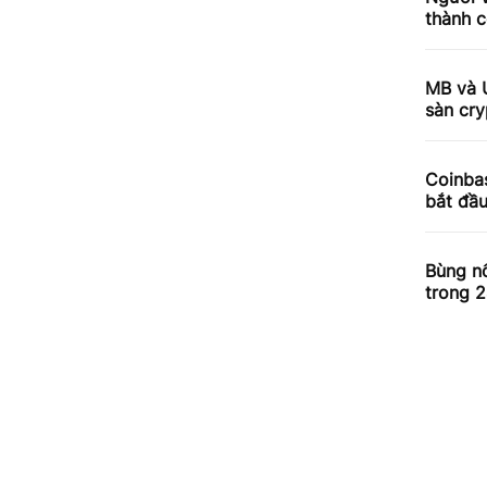
thành c
MB và 
sàn cry
Coinbas
bắt đầ
Bùng nổ
trong 2