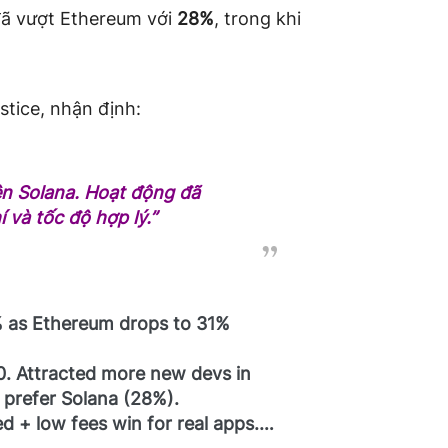
 đã vượt Ethereum với
28%
, trong khi
tice, nhận định:
rên Solana. Hoạt động đã
 và tốc độ hợp lý.”
% as Ethereum drops to 31%
. Attracted more new devs in
 prefer Solana (28%).
ed + low fees win for real apps.…