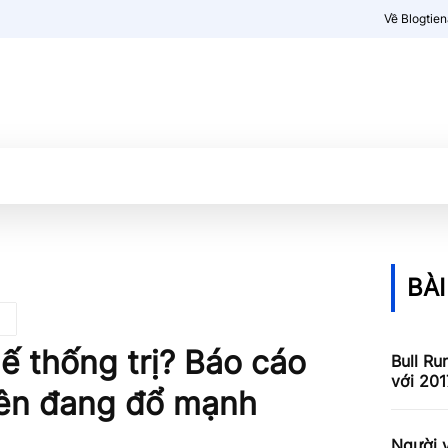
Về Blogtie
Kiến thức
More
BÀI
ế thống trị? Báo cáo
Bull Ru
với 201
viên đang đổ mạnh
Người v