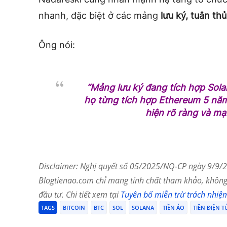
nhanh, đặc biệt ở các mảng
lưu ký, tuân th
Ông nói:
“Mảng lưu ký đang tích hợp Sol
họ từng tích hợp Ethereum 5 năm
hiện rõ ràng và m
Disclaimer: Nghị quyết số 05/2025/NQ-CP ngày 9/9/20
Blogtienao.com chỉ mang tính chất tham khảo, không 
đầu tư. Chi tiết xem tại
Tuyên bố miễn trừ trách nhiệ
TAGS
BITCOIN
BTC
SOL
SOLANA
TIỀN ẢO
TIỀN ĐIỆN T