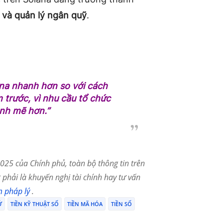
ủ và quản lý ngân quỹ
.
ana nhanh hơn so với cách
 trước, vì nhu cầu tổ chức
ạnh mẽ hơn.”
25 của Chính phủ, toàn bộ thông tin trên
phải là khuyến nghị tài chính hay tư vấn
m pháp lý
.
Ử
TIỀN KỸ THUẬT SỐ
TIỀN MÃ HÓA
TIỀN SỐ