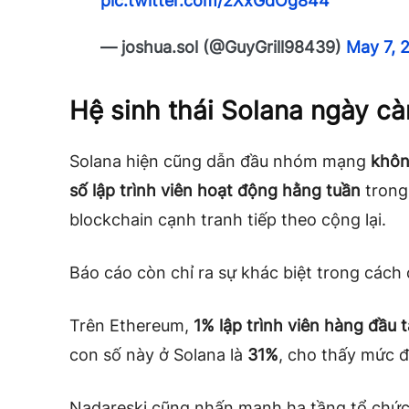
pic.twitter.com/2XxGdOg844
— joshua.sol (@GuyGrill98439)
May 7, 
Hệ sinh thái Solana ngày c
Solana hiện cũng dẫn đầu nhóm mạng
khôn
số lập trình viên hoạt động hằng tuần
trong
blockchain cạnh tranh tiếp theo cộng lại.
Báo cáo còn chỉ ra sự khác biệt trong cách
Trên Ethereum,
1% lập trình viên hàng đầu 
con số này ở Solana là
31%
, cho thấy mức 
Nadareski cũng nhấn mạnh hạ tầng tổ chức