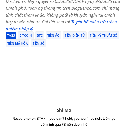
Disclaimer: Nghị quyết số 05/2025/NQ-CP ngày 9/9/2025 của
Chính phủ, toàn bộ thông tin trên Blogtienao.com chỉ mang
tính chất tham khảo, không phải là khuyến nghị tài chính
hay tư vấn đầu tư. Chi tiết xem tại
Tuyên bố miễn trừ trách
nhiệm pháp lý
.
TAGS
BITCOIN
BTC
TIỀN ẢO
TIỀN ĐIỆN TỬ
TIỀN KỸ THUẬT SỐ
TIỀN MÃ HÓA
TIỀN SỐ
Shi Mo
Researcher on BTA - If you can't hold, you won't be rich. Liên lạc
với mình qua FB bên dưới nhé