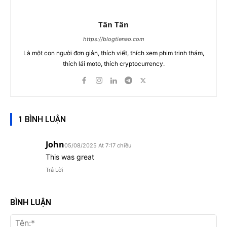
Tân Tân
https://blogtienao.com
Là một con người đơn giản, thích viết, thích xem phim trinh thám,
thích lái moto, thích cryptocurrency.
1 BÌNH LUẬN
John
05/08/2025 At 7:17 chiều
This was great
Trả Lời
BÌNH LUẬN
Tên