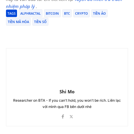
nhiệm pháp lý
.
TAGS
ALPHRACTAL
BITCOIN
BTC
CRYPTO
TIỀN ẢO
TIỀN MÃ HÓA
TIỀN SỐ
Shi Mo
Researcher on BTA - If you can't hold, you won't be rich. Liên lạc
với mình qua FB bên dưới nhé