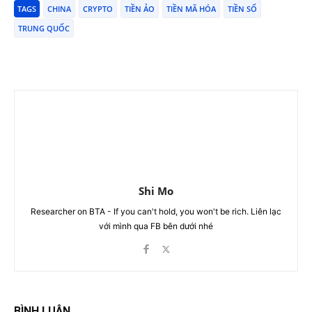
TAGS
CHINA
CRYPTO
TIỀN ẢO
TIỀN MÃ HÓA
TIỀN SỐ
TRUNG QUỐC
Shi Mo
Researcher on BTA - If you can't hold, you won't be rich. Liên lạc
với mình qua FB bên dưới nhé
BÌNH LUẬN