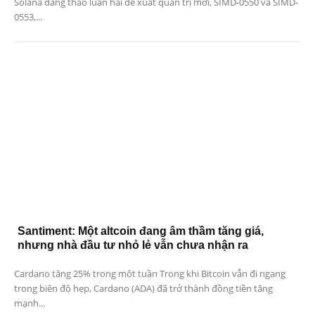
Solana đang thảo luận hai đề xuất quản trị mới, SIMD-0550 và SIMD-
0553,...
Santiment: Một altcoin đang âm thầm tăng giá,
nhưng nhà đầu tư nhỏ lẻ vẫn chưa nhận ra
Cardano tăng 25% trong một tuần Trong khi Bitcoin vẫn đi ngang
trong biên độ hẹp, Cardano (ADA) đã trở thành đồng tiền tăng
mạnh...