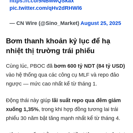
https://t.co/5NBwwQSkax
pic.twitter.com/qHv2dRHWl6
— CN Wire (@Sino_Market)
August 25, 2025
Bơm thanh khoản kỷ lục để hạ
nhiệt thị trường trái phiếu
Cùng lúc, PBOC đã
bơm 600 tỷ NDT (84 tỷ USD)
vào hệ thống qua các công cụ MLF và repo đảo
ngược — mức cao nhất kể từ tháng 1.
Động thái này giúp
lãi suất repo qua đêm giảm
xuống 1,35%
, trong khi hợp đồng tương lai trái
phiếu 30 năm bật tăng mạnh nhất kể từ tháng 4.