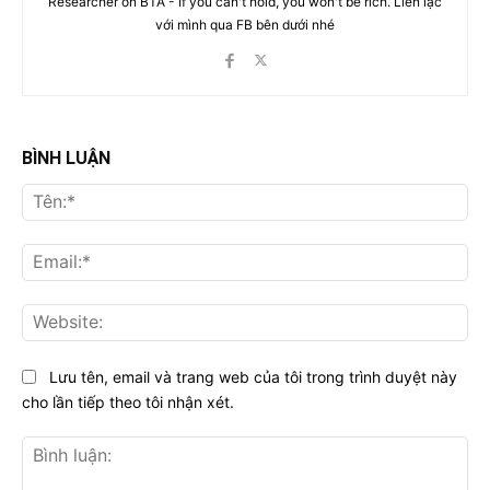
Researcher on BTA - If you can't hold, you won't be rich. Liên lạc
với mình qua FB bên dưới nhé
BÌNH LUẬN
Tên
Ema
Web
Lưu tên, email và trang web của tôi trong trình duyệt này
cho lần tiếp theo tôi nhận xét.