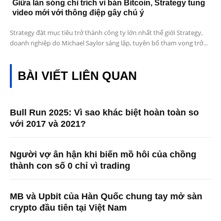
Giữa làn sóng chỉ trích vì bán Bitcoin, Strategy tung
video mới với thông điệp gây chú ý
Strategy đặt mục tiêu trở thành công ty lớn nhất thế giới Strategy,
doanh nghiệp do Michael Saylor sáng lập, tuyên bố tham vọng trở...
BÀI VIẾT LIÊN QUAN
Bull Run 2025: Vì sao khác biệt hoàn toàn so
với 2017 và 2021?
Người vợ ân hận khi biến mồ hôi của chồng
thành con số 0 chỉ vì trading
MB và Upbit của Hàn Quốc chung tay mở sàn
crypto đầu tiên tại Việt Nam