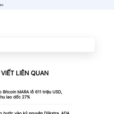
nao
 VIẾT LIÊN QUAN
 Bitcoin MARA lỗ 611 triệu USD,
thu lao dốc 27%
o bước vào kỷ nguyên Dijkstra, ADA