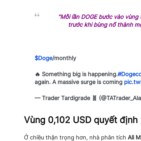
“Mỗi lần DOGE bước vào vùng t
trước khi bùng nổ thành mộ
$Doge
/monthly
🔥 Something big is happening.
#Dogeco
again. A massive surge is coming
pic.t
— Trader Tardigrade 🧬 (@TATrader_Al
Vùng 0,102 USD quyết định
Ở chiều thận trọng hơn, nhà phân tích
Ali 