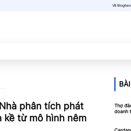
Về Blogtie
Kiến thức
More
BÀI
Nhà phân tích phát
Thợ đào
doanh 
ận kề từ mô hình nêm
Cardan