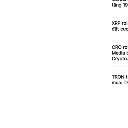
tăng 1
XRP rơi
đặt cư
CRO rơ
Media b
Crypto
TRON th
mua: T