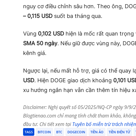
nguy cơ điều chỉnh sâu hơn. Theo ông, DOG
– 0,115 USD
suốt ba tháng qua.
Vùng
0,102 USD
hiện là mốc rất quan trọng 
SMA 50 ngày
. Nếu giữ được vùng này, DOGE
kênh giá.
Ngược lại, nếu mất hỗ trợ, giá có thể quay 
USD
. Hiện DOGE giao dịch khoảng
0,101 US
xu hướng ngắn hạn vẫn cần thêm tín hiệu x
Disclaimer: Nghị quyết số 05/2025/NQ-CP ngày 9/9/20
Blogtienao.com chỉ mang tính chất tham khảo, không 
đầu tư. Chi tiết xem tại
Tuyên bố miễn trừ trách nhiệ
TAGS
BITCOIN
BTC
DOGECOIN
TIỀN ẢO
TIỀN ĐIỆN TỬ