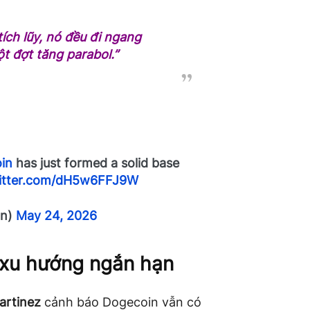
ích lũy, nó đều đi ngang
t đợt tăng parabol.”
in
has just formed a solid base
witter.com/dH5w6FFJ9W
an)
May 24, 2026
 xu hướng ngắn hạn
Martinez
cảnh báo Dogecoin vẫn có