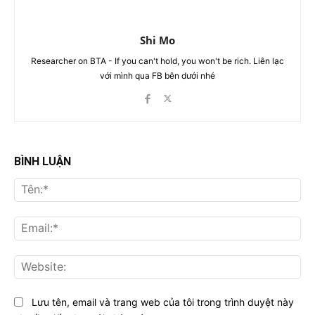
Shi Mo
Researcher on BTA - If you can't hold, you won't be rich. Liên lạc
với mình qua FB bên dưới nhé
BÌNH LUẬN
Tên
Ema
Web
Lưu tên, email và trang web của tôi trong trình duyệt này