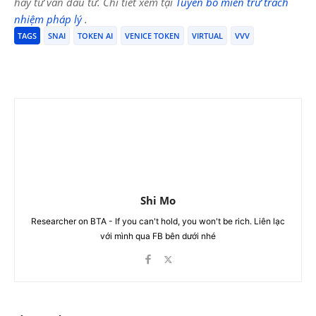
hay tư vấn đầu tư. Chi tiết xem tại
Tuyên bố miễn trừ trách
nhiệm pháp lý
.
TAGS
SNAI
TOKEN AI
VENICE TOKEN
VIRTUAL
VVV
Shi Mo
Researcher on BTA - If you can't hold, you won't be rich. Liên lạc
với mình qua FB bên dưới nhé