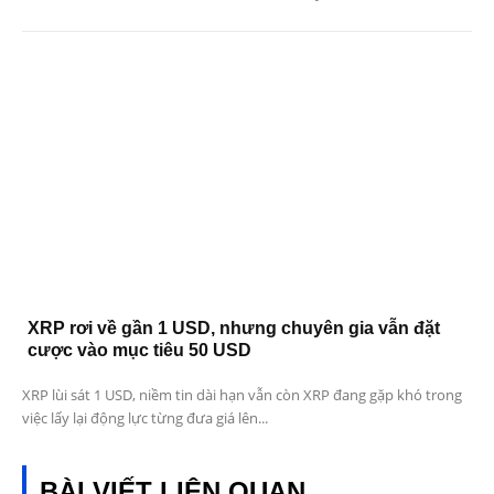
XRP rơi về gần 1 USD, nhưng chuyên gia vẫn đặt
cược vào mục tiêu 50 USD
XRP lùi sát 1 USD, niềm tin dài hạn vẫn còn XRP đang gặp khó trong
việc lấy lại động lực từng đưa giá lên...
BÀI VIẾT LIÊN QUAN