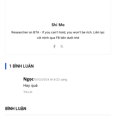
Shi Mo
Researcher on BTA - If you can't hold, you won't be rich. Liên lạc
với mình qua FB bên dưới nhé
1 BÌNH LUẬN
Ngọc
10/12/2024 At 9:22 sáng
Hay quá
Trả Lời
BÌNH LUẬN