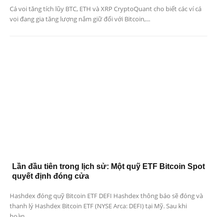
Cá voi tăng tích lũy BTC, ETH và XRP CryptoQuant cho biết các ví cá
voi đang gia tăng lượng nắm giữ đối với Bitcoin,...
Lần đầu tiên trong lịch sử: Một quỹ ETF Bitcoin Spot
quyết định đóng cửa
Hashdex đóng quỹ Bitcoin ETF DEFI Hashdex thông báo sẽ đóng và
thanh lý Hashdex Bitcoin ETF (NYSE Arca: DEFI) tại Mỹ. Sau khi
hoàn...