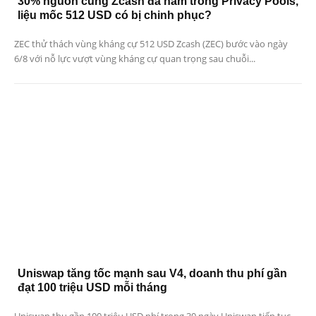
30% nguồn cung Zcash đã nằm trong Privacy Pools,
liệu mốc 512 USD có bị chinh phục?
ZEC thử thách vùng kháng cự 512 USD Zcash (ZEC) bước vào ngày
6/8 với nỗ lực vượt vùng kháng cự quan trọng sau chuỗi...
Uniswap tăng tốc mạnh sau V4, doanh thu phí gần
đạt 100 triệu USD mỗi tháng
Uniswap thu gần 100 triệu USD phí trong 30 ngày Uniswap tiếp tục