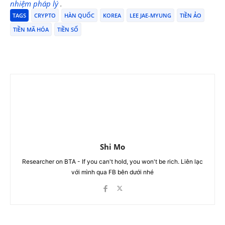
nhiệm pháp lý
.
TAGS
CRYPTO
HÀN QUỐC
KOREA
LEE JAE-MYUNG
TIỀN ẢO
TIỀN MÃ HÓA
TIỀN SỐ
Shi Mo
Researcher on BTA - If you can't hold, you won't be rich. Liên lạc
với mình qua FB bên dưới nhé