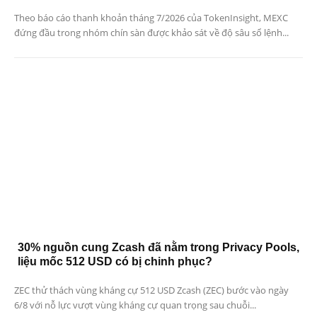
Theo báo cáo thanh khoản tháng 7/2026 của TokenInsight, MEXC
đứng đầu trong nhóm chín sàn được khảo sát về độ sâu sổ lệnh...
30% nguồn cung Zcash đã nằm trong Privacy Pools,
liệu mốc 512 USD có bị chinh phục?
ZEC thử thách vùng kháng cự 512 USD Zcash (ZEC) bước vào ngày
6/8 với nỗ lực vượt vùng kháng cự quan trọng sau chuỗi...