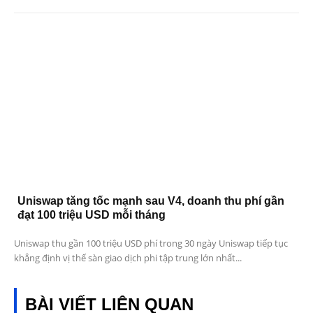
Uniswap tăng tốc mạnh sau V4, doanh thu phí gần
đạt 100 triệu USD mỗi tháng
Uniswap thu gần 100 triệu USD phí trong 30 ngày Uniswap tiếp tục
khẳng định vị thế sàn giao dịch phi tập trung lớn nhất...
BÀI VIẾT LIÊN QUAN