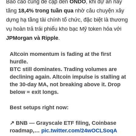
Báo cáo cũng đề cập đến
ONDO
, khi dự án này
tăng
18,4% trong tuần qua
nhờ câu chuyện xây
dựng hạ tầng tài chính tổ chức, đặc biệt là thương
vụ hoàn trả trái phiếu kho bạc Mỹ token hóa với
JPMorgan và Ripple
.
Altcoin momentum is fading at the first
hurdle.
BTC still dominates. Trading volumes are
declining again. Altcoin impulse is stalling at
the 30-day MA, not breaking above it. Drop
below = exit longs.
Best setups right now:
↗ BNB — Grayscale ETF filing, Coinbase
roadmap,…
pic.twitter.com/24wOCLSoqA