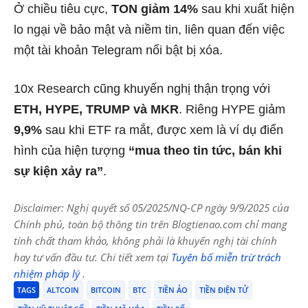
Ở chiều tiêu cực,
TON giảm 14%
sau khi xuất hiện
lo ngại về bảo mật và niềm tin, liên quan đến việc
một tài khoản Telegram nổi bật bị xóa.
10x Research cũng khuyến nghị thận trọng với
ETH, HYPE, TRUMP và MKR
. Riêng HYPE giảm
9,9%
sau khi ETF ra mắt, được xem là ví dụ điển
hình của hiện tượng
“mua theo tin tức, bán khi
sự kiện xảy ra”
.
Disclaimer: Nghị quyết số 05/2025/NQ-CP ngày 9/9/2025 của
Chính phủ, toàn bộ thông tin trên Blogtienao.com chỉ mang
tính chất tham khảo, không phải là khuyến nghị tài chính
hay tư vấn đầu tư. Chi tiết xem tại
Tuyên bố miễn trừ trách
nhiệm pháp lý
.
TAGS
ALTCOIN
BITCOIN
BTC
TIỀN ẢO
TIỀN ĐIỆN TỬ