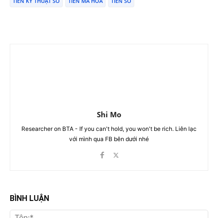
TIỀN KỸ THUẬT SỐ
TIỀN MÃ HÓA
TIỀN SỐ
Shi Mo
Researcher on BTA - If you can't hold, you won't be rich. Liên lạc
với mình qua FB bên dưới nhé
BÌNH LUẬN
Tên