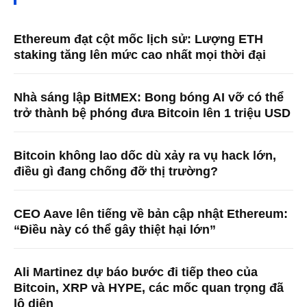
Ethereum đạt cột mốc lịch sử: Lượng ETH
staking tăng lên mức cao nhất mọi thời đại
Nhà sáng lập BitMEX: Bong bóng AI vỡ có thể
trở thành bệ phóng đưa Bitcoin lên 1 triệu USD
Bitcoin không lao dốc dù xảy ra vụ hack lớn,
điều gì đang chống đỡ thị trường?
CEO Aave lên tiếng về bản cập nhật Ethereum:
“Điều này có thể gây thiệt hại lớn”
Ali Martinez dự báo bước đi tiếp theo của
Bitcoin, XRP và HYPE, các mốc quan trọng đã
lộ diện