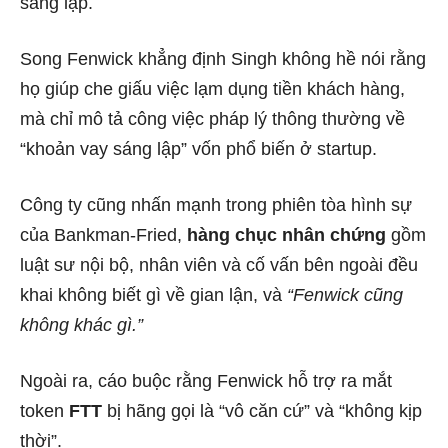
sáng lập.
Song Fenwick khẳng định Singh không hề nói rằng
họ giúp che giấu việc lạm dụng tiền khách hàng,
mà chỉ mô tả công việc pháp lý thông thường về
“khoản vay sáng lập” vốn phổ biến ở startup.
Công ty cũng nhấn mạnh trong phiên tòa hình sự
của Bankman-Fried,
hàng chục nhân chứng
gồm
luật sư nội bộ, nhân viên và cố vấn bên ngoài đều
khai không biết gì về gian lận, và
“Fenwick cũng
không khác gì.”
Ngoài ra, cáo buộc rằng Fenwick hỗ trợ ra mắt
token
FTT
bị hãng gọi là “vô căn cứ” và “không kịp
thời”.