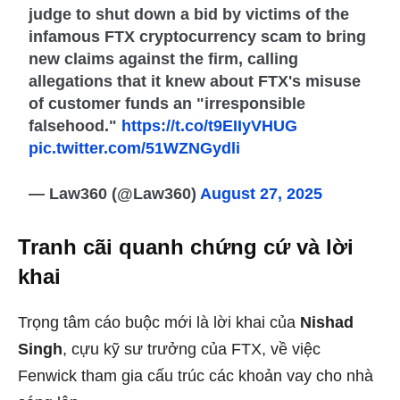
judge to shut down a bid by victims of the
infamous FTX cryptocurrency scam to bring
new claims against the firm, calling
allegations that it knew about FTX's misuse
of customer funds an "irresponsible
falsehood."
https://t.co/t9EIIyVHUG
pic.twitter.com/51WZNGydli
— Law360 (@Law360)
August 27, 2025
Tranh cãi quanh chứng cứ và lời
khai
Trọng tâm cáo buộc mới là lời khai của
Nishad
Singh
, cựu kỹ sư trưởng của FTX, về việc
Fenwick tham gia cấu trúc các khoản vay cho nhà