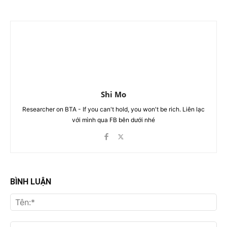
Shi Mo
Researcher on BTA - If you can't hold, you won't be rich. Liên lạc
với mình qua FB bên dưới nhé
BÌNH LUẬN
Tên
Ema