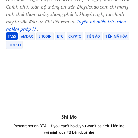
Chính phủ, toàn bộ thông tin trên Blogtienao.com chỉ mang
tính chất tham khảo, không phải là khuyến nghị tài chính
hay tư vấn đầu tư. Chi tiết xem tại
Tuyên bố miễn trừ trách
nhiệm pháp lý
.
TAGS
AMDAX
BITCOIN
BTC
CRYPTO
TIỀN ẢO
TIỀN MÃ HÓA
TIỀN SỐ
Shi Mo
Researcher on BTA - If you can't hold, you won't be rich. Liên lạc
với mình qua FB bên dưới nhé