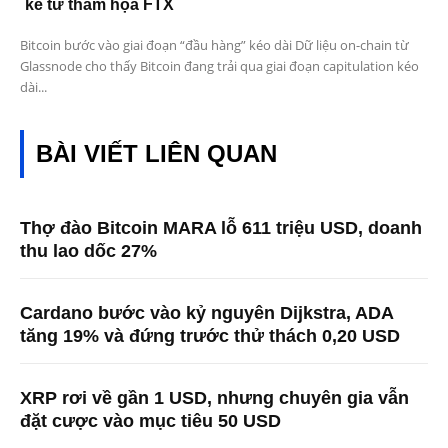
kể từ thảm họa FTX
Bitcoin bước vào giai đoạn “đầu hàng” kéo dài Dữ liệu on-chain từ
Glassnode cho thấy Bitcoin đang trải qua giai đoạn capitulation kéo
dài...
BÀI VIẾT LIÊN QUAN
Thợ đào Bitcoin MARA lỗ 611 triệu USD, doanh
thu lao dốc 27%
Cardano bước vào kỷ nguyên Dijkstra, ADA
tăng 19% và đứng trước thử thách 0,20 USD
XRP rơi về gần 1 USD, nhưng chuyên gia vẫn
đặt cược vào mục tiêu 50 USD