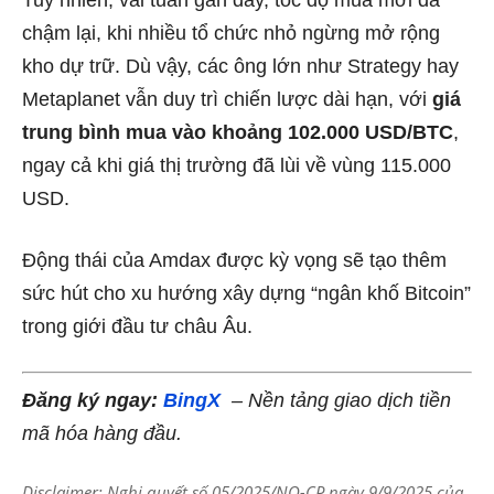
chậm lại, khi nhiều tổ chức nhỏ ngừng mở rộng
kho dự trữ. Dù vậy, các ông lớn như Strategy hay
Metaplanet vẫn duy trì chiến lược dài hạn, với
giá
trung bình mua vào khoảng 102.000 USD/BTC
,
ngay cả khi giá thị trường đã lùi về vùng 115.000
USD.
Động thái của Amdax được kỳ vọng sẽ tạo thêm
sức hút cho xu hướng xây dựng “ngân khố Bitcoin”
trong giới đầu tư châu Âu.
Đăng ký ngay:
BingX
– Nền tảng giao dịch tiền
mã hóa hàng đầu.
Disclaimer: Nghị quyết số 05/2025/NQ-CP ngày 9/9/2025 của