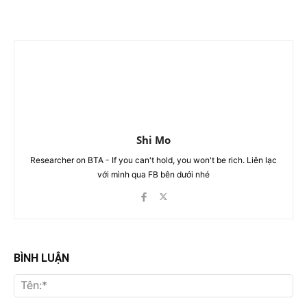
Shi Mo
Researcher on BTA - If you can't hold, you won't be rich. Liên lạc
với mình qua FB bên dưới nhé
BÌNH LUẬN
Tên