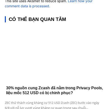
This site uses Akismet to reduce spam.
Learn how your
comment data is processed.
CÓ THỂ BẠN QUAN TÂM
30% nguồn cung Zcash đã nằm trong Privacy Pools,
liệu mốc 512 USD có bị chinh phục?
ZEC thử thách vùng kháng cự 512 USD Zcash (ZEC) bước vào ngày
6/8 với nỗ lực vượt vùng kháng cự quan trọng sau chuỗi...