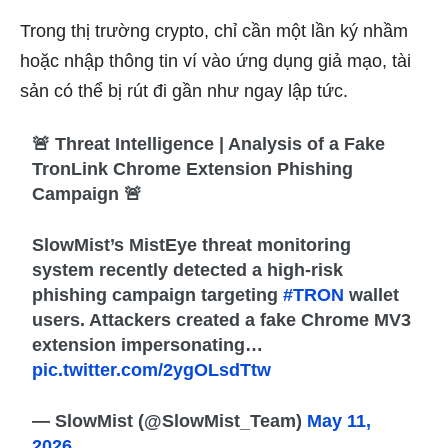
Trong thị trường crypto, chỉ cần một lần ký nhầm
hoặc nhập thông tin ví vào ứng dụng giả mạo, tài
sản có thể bị rút đi gần như ngay lập tức.
🚨 Threat Intelligence | Analysis of a Fake
TronLink Chrome Extension Phishing
Campaign 🚨
SlowMist’s MistEye threat monitoring
system recently detected a high-risk
phishing campaign targeting
#TRON
wallet
users. Attackers created a fake Chrome MV3
extension impersonating…
pic.twitter.com/2ygOLsdTtw
— SlowMist (@SlowMist_Team)
May 11,
2026