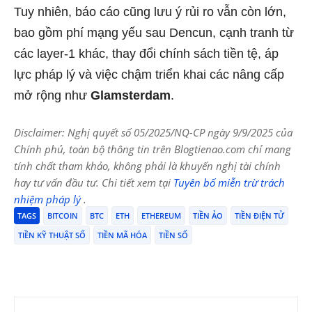
Tuy nhiên, báo cáo cũng lưu ý rủi ro vẫn còn lớn,
bao gồm phí mạng yếu sau Dencun, cạnh tranh từ
các layer-1 khác, thay đổi chính sách tiền tệ, áp
lực pháp lý và việc chậm triển khai các nâng cấp
mở rộng như
Glamsterdam
.
Disclaimer: Nghị quyết số 05/2025/NQ-CP ngày 9/9/2025 của
Chính phủ, toàn bộ thông tin trên Blogtienao.com chỉ mang
tính chất tham khảo, không phải là khuyến nghị tài chính
hay tư vấn đầu tư. Chi tiết xem tại
Tuyên bố miễn trừ trách
nhiệm pháp lý
.
TAGS
BITCOIN
BTC
ETH
ETHEREUM
TIỀN ẢO
TIỀN ĐIỆN TỬ
TIỀN KỸ THUẬT SỐ
TIỀN MÃ HÓA
TIỀN SỐ