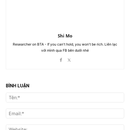
Shi Mo
Researcher on BTA - If you can't hold, you won't be rich. Liên lạc
với mình qua FB bên dưới nhé
BÌNH LUẬN
Tên
Ema
Web