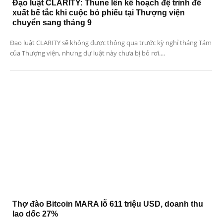
Đạo luật CLARITY: Thune lên kế hoạch đệ trình đề
xuất bế tắc khi cuộc bỏ phiếu tại Thượng viện
chuyển sang tháng 9
Đạo luật CLARITY sẽ không được thông qua trước kỳ nghỉ tháng Tám
của Thượng viện, nhưng dự luật này chưa bị bỏ rơi....
Thợ đào Bitcoin MARA lỗ 611 triệu USD, doanh thu
lao dốc 27%