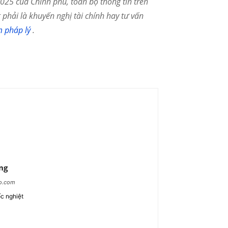
25 của Chính phủ, toàn bộ thông tin trên
phải là khuyến nghị tài chính hay tư vấn
m pháp lý
.
ng
ao.com
c nghiệt