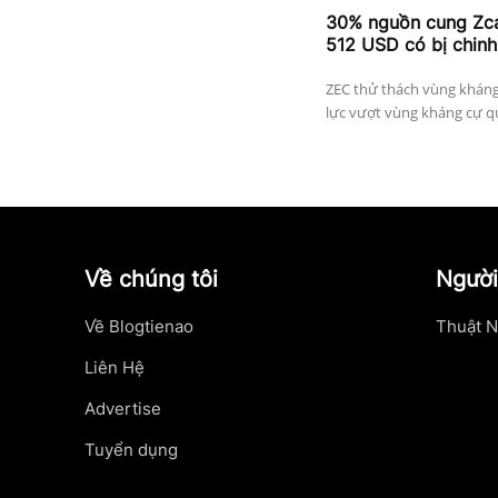
30% nguồn cung Zcas
512 USD có bị chinh
ZEC thử thách vùng kháng
lực vượt vùng kháng cự qu
Về chúng tôi
Người
Về Blogtienao
Thuật N
Liên Hệ
Advertise
Tuyển dụng