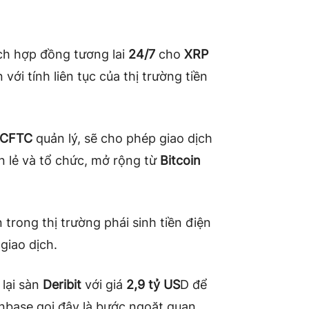
ch hợp đồng tương lai
24/7
cho
XRP
với tính liên tục của thị trường tiền
CFTC
quản lý, sẽ cho phép giao dịch
n lẻ và tổ chức, mở rộng từ
Bitcoin
n trong thị trường phái sinh tiền điện
giao dịch.
lại sàn
Deribit
với giá
2,9 tỷ US
D để
inbase gọi đây là bước ngoặt quan