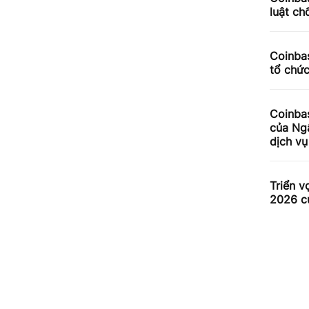
luật ch
Coinbas
tổ chứ
Coinba
của Ng
dịch v
Triển v
2026 c