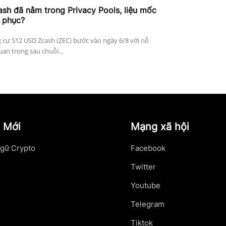
h đã nằm trong Privacy Pools, liệu mốc
 phục?
 cự 512 USD Zcash (ZEC) bước vào ngày 6/8 với nỗ
an trọng sau chuỗi...
 Mới
Mạng xã hội
gữ Crypto
Facebook
Twitter
Youtube
Telegram
Tiktok