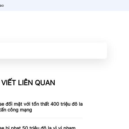
nao
 VIẾT LIÊN QUAN
e đối mặt với tổn thất 400 triệu đô la
 tấn công mạng
e bị phạt 50 triệu đô la vì vi phạm