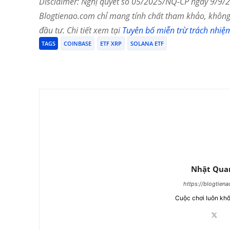
Disclaimer: Nghị quyết số 05/2025/NQ-CP ngày 9/9/20
Blogtienao.com chỉ mang tính chất tham khảo, không 
đầu tư. Chi tiết xem tại
Tuyên bố miễn trừ trách nhiệ
TAGS
COINBASE
ETF XRP
SOLANA ETF
Chia Sẻ
Nhật Qua
https://blogtien
Cuộc chơi luôn khố