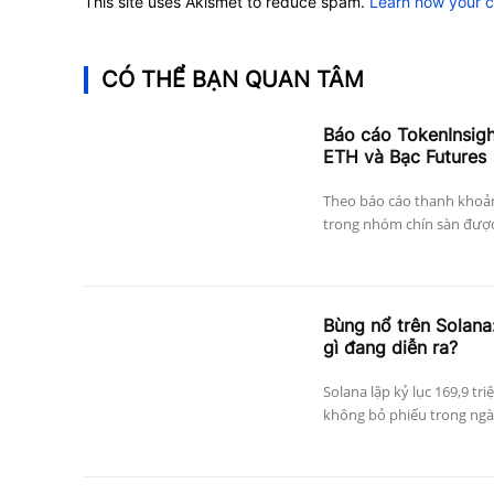
This site uses Akismet to reduce spam.
Learn how your 
CÓ THỂ BẠN QUAN TÂM
Báo cáo TokenInsig
ETH và Bạc Futures
Theo báo cáo thanh khoả
trong nhóm chín sàn được 
Bùng nổ trên Solana:
gì đang diễn ra?
Solana lập kỷ lục 169,9 tri
không bỏ phiếu trong ngày