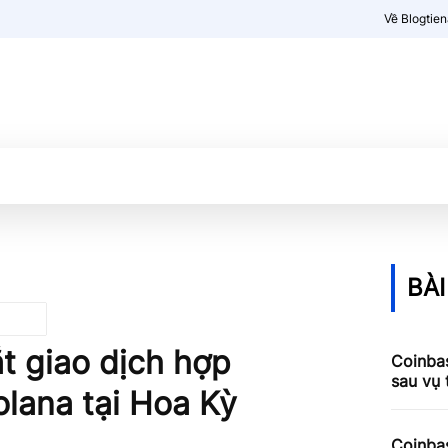
Về Blogtie
Kiến thức
More
BÀI
t giao dịch hợp
Coinbas
sau vụ
olana tại Hoa Kỳ
Coinbas