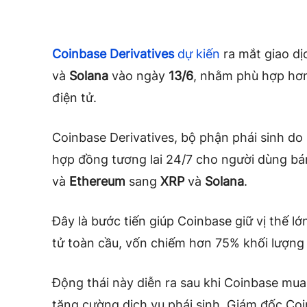
Coinbase Derivatives
dự kiến
ra mắt giao dị
và
Solana
vào ngày
13/6
, nhằm phù hợp hơn 
điện tử.
Coinbase Derivatives, bộ phận phái sinh do
hợp đồng tương lai 24/7 cho người dùng bá
và
Ethereum
sang
XRP
và
Solana
.
Đây là bước tiến giúp Coinbase giữ vị thế lớ
tử toàn cầu, vốn chiếm hơn 75% khối lượng 
Động thái này diễn ra sau khi Coinbase mua 
tăng cường dịch vụ phái sinh. Giám đốc Co