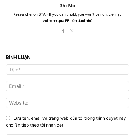
Shi Mo
Researcher on BTA - If you can't hold, you won't be rich. Liên lạc
với mình qua FB bên dưới nhé
BÌNH LUẬN
Tên
Ema
Web
Lưu tên, email và trang web của tôi trong trình duyệt này
cho lần tiếp theo tôi nhận xét.