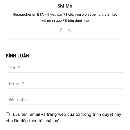
Shi Mo
Researcher on BTA - If you can't hold, you won't be rich. Liên lạc
với mình qua FB bên dưới nhé
BÌNH LUẬN
Tên
Ema
Web
Lưu tên, email và trang web của tôi trong trình duyệt này
cho lần tiếp theo tôi nhận xét.