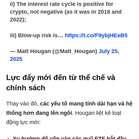
ii) The interest rate cycle is positive for
crypto, not negative (as it was in 2018 and
2022);
iii) Blow-up risk is…
https://t.co/F9ybjHEeB5
— Matt Hougan (@Matt_Hougan)
July 25,
2025
Lực đẩy mới đến từ thể chế và
chính sách
Thay vào đó,
các yếu tố mang tính dài hạn và hệ
thống hơn đang lên ngôi
. Hougan liệt kê loạt
động lực mới:
Xu hướng đổ vốn vào các quỹ ETF bắt đầu