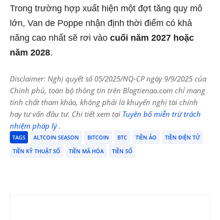
Trong trường hợp xuất hiện một đợt tăng quy mô
lớn, Van de Poppe nhận định thời điểm có khả
năng cao nhất sẽ rơi vào
cuối năm 2027 hoặc
năm 2028
.
Disclaimer: Nghị quyết số 05/2025/NQ-CP ngày 9/9/2025 của
Chính phủ, toàn bộ thông tin trên Blogtienao.com chỉ mang
tính chất tham khảo, không phải là khuyến nghị tài chính
hay tư vấn đầu tư. Chi tiết xem tại
Tuyên bố miễn trừ trách
nhiệm pháp lý
.
TAGS
ALTCOIN SEASON
BITCOIN
BTC
TIỀN ẢO
TIỀN ĐIỆN TỬ
TIỀN KỸ THUẬT SỐ
TIỀN MÃ HÓA
TIỀN SỐ