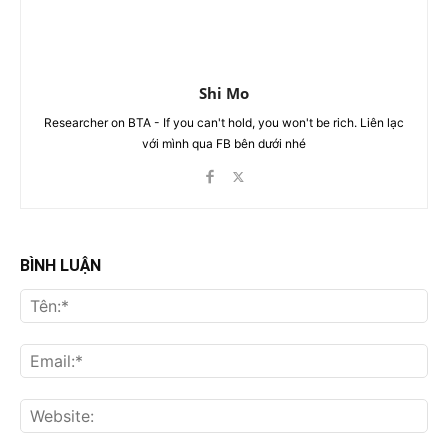
Shi Mo
Researcher on BTA - If you can't hold, you won't be rich. Liên lạc
với mình qua FB bên dưới nhé
BÌNH LUẬN
Tên
Ema
Web