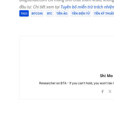
đầu tư. Chi tiết xem tại
Tuyên bố miễn trừ trách nhiệ
TAGS
BITCOIN
BTC
TIỀN ẢO
TIỀN ĐIỆN TỬ
TIỀN KỸ THUẬ
Chia Sẻ
Shi Mo
Researcher on BTA - If you can't hold, you won't be 