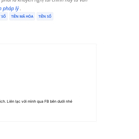
m pháp lý
.
T SỐ
TIỀN MÃ HÓA
TIỀN SỐ
rich. Liên lạc với mình qua FB bên dưới nhé