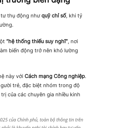
ầu tư thụ động như
quỹ chỉ số
, khi tỷ
rường.
một
“hệ thống thiếu suy nghĩ”
, nơi
làm biến động trở nên khó lường
hệ này với
Cách mạng Công nghiệp
.
người trẻ, đặc biệt nhóm trong độ
á trị của các chuyên gia nhiều kinh
25 của Chính phủ, toàn bộ thông tin trên
phải là khuyến nghị tài chính hay tư vấn