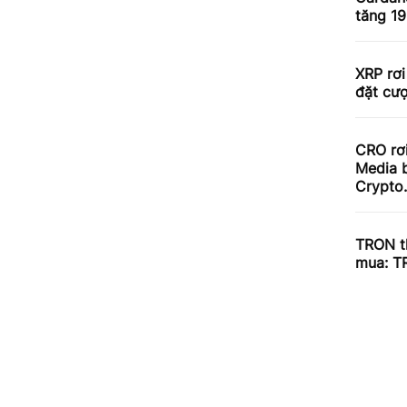
tăng 1
XRP rơi
đặt cư
CRO rơ
Media b
Crypto
TRON th
mua: T