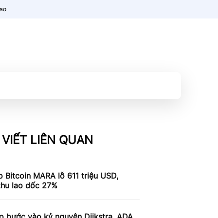
nao
 VIẾT LIÊN QUAN
 Bitcoin MARA lỗ 611 triệu USD,
thu lao dốc 27%
o bước vào kỷ nguyên Dijkstra, ADA