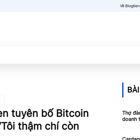
Về Blogtie
Kiến thức
More
BÀI
n tuyên bố Bitcoin
Thợ đào
doanh 
“Tôi thậm chí còn
Cardan