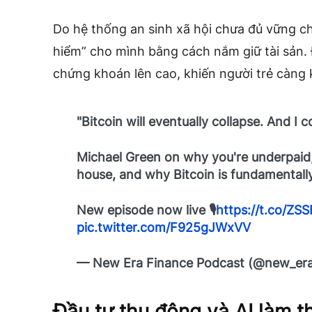
Do hệ thống an sinh xã hội chưa đủ vững ch
hiểm” cho mình bằng cách nắm giữ tài sản. 
chứng khoán lên cao, khiến người trẻ càng 
"Bitcoin will eventually collapse. And I c
Michael Green on why you're underpaid,
house, and why Bitcoin is fundamentall
New episode now live 🎙️
https://t.co/Z
pic.twitter.com/F925gJWxVV
— New Era Finance Podcast (@new_era
Đầu tư thụ động và AI làm t