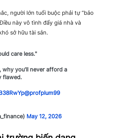
ắc, người lớn tuổi buộc phải tự “bảo
Điều này vô tình đẩy giá nhà và
khó sở hữu tài sản.
ould care less."
 why you'll never afford a
y flawed.
SSB38RwYp
@profplum99
_finance)
May 12, 2026
hị trường biến dạng