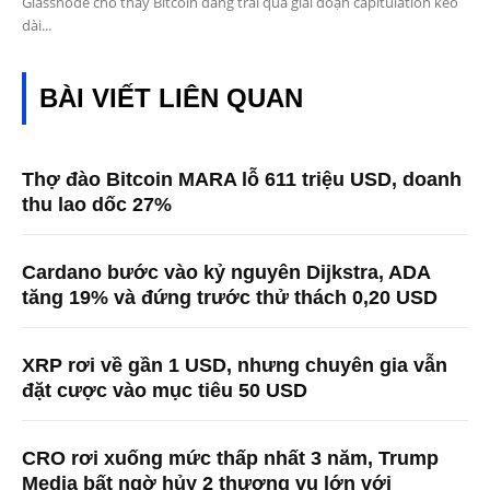
Glassnode cho thấy Bitcoin đang trải qua giai đoạn capitulation kéo
dài...
BÀI VIẾT LIÊN QUAN
Thợ đào Bitcoin MARA lỗ 611 triệu USD, doanh
thu lao dốc 27%
Cardano bước vào kỷ nguyên Dijkstra, ADA
tăng 19% và đứng trước thử thách 0,20 USD
XRP rơi về gần 1 USD, nhưng chuyên gia vẫn
đặt cược vào mục tiêu 50 USD
CRO rơi xuống mức thấp nhất 3 năm, Trump
Media bất ngờ hủy 2 thương vụ lớn với