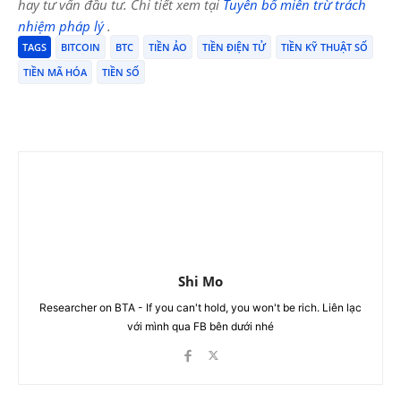
hay tư vấn đầu tư. Chi tiết xem tại
Tuyên bố miễn trừ trách
nhiệm pháp lý
.
TAGS
BITCOIN
BTC
TIỀN ẢO
TIỀN ĐIỆN TỬ
TIỀN KỸ THUẬT SỐ
TIỀN MÃ HÓA
TIỀN SỐ
Shi Mo
Researcher on BTA - If you can't hold, you won't be rich. Liên lạc
với mình qua FB bên dưới nhé