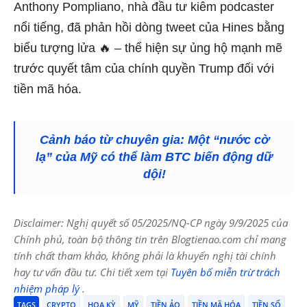
Anthony Pompliano, nhà đầu tư kiêm podcaster
nổi tiếng, đã phản hồi dòng tweet của Hines bằng
biểu tượng lửa 🔥 – thể hiện sự ủng hộ mạnh mẽ
trước quyết tâm của chính quyền Trump đối với
tiền mã hóa.
Cảnh báo từ chuyên gia: Một “nước cờ
lạ” của Mỹ có thể làm BTC biến động dữ
dội!
Disclaimer: Nghị quyết số 05/2025/NQ-CP ngày 9/9/2025 của
Chính phủ, toàn bộ thông tin trên Blogtienao.com chỉ mang
tính chất tham khảo, không phải là khuyến nghị tài chính
hay tư vấn đầu tư. Chi tiết xem tại
Tuyên bố miễn trừ trách
nhiệm pháp lý
.
TAGS
CRYPTO
HOA KỲ
MỸ
TIỀN ẢO
TIỀN MÃ HÓA
TIỀN SỐ