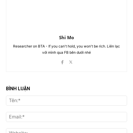
Shi Mo
Researcher on BTA - If you can't hold, you won't be rich. Liên lạc
với mình qua FB bên dưới nhé
BÌNH LUẬN
Tên
Ema
Web