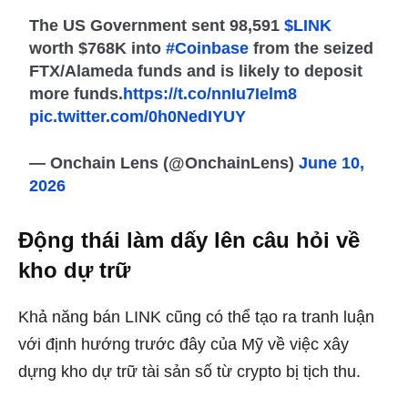
The US Government sent 98,591
$LINK
worth $768K into
#Coinbase
from the seized
FTX/Alameda funds and is likely to deposit
more funds.
https://t.co/nnIu7Ielm8
pic.twitter.com/0h0NedIYUY
— Onchain Lens (@OnchainLens)
June 10,
2026
Động thái làm dấy lên câu hỏi về
kho dự trữ
Khả năng bán LINK cũng có thể tạo ra tranh luận
với định hướng trước đây của Mỹ về việc xây
dựng kho dự trữ tài sản số từ crypto bị tịch thu.