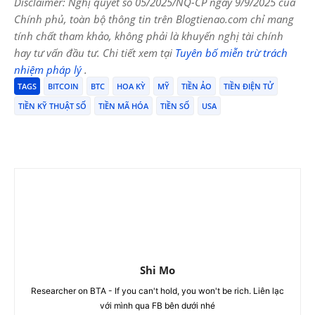
Disclaimer: Nghị quyết số 05/2025/NQ-CP ngày 9/9/2025 của
Chính phủ, toàn bộ thông tin trên Blogtienao.com chỉ mang
tính chất tham khảo, không phải là khuyến nghị tài chính
hay tư vấn đầu tư. Chi tiết xem tại
Tuyên bố miễn trừ trách
nhiệm pháp lý
.
TAGS
BITCOIN
BTC
HOA KỲ
MỸ
TIỀN ẢO
TIỀN ĐIỆN TỬ
TIỀN KỸ THUẬT SỐ
TIỀN MÃ HÓA
TIỀN SỐ
USA
Shi Mo
Researcher on BTA - If you can't hold, you won't be rich. Liên lạc
với mình qua FB bên dưới nhé