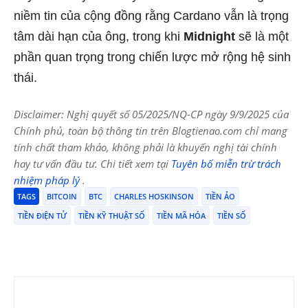
niềm tin của cộng đồng rằng Cardano vẫn là trọng
tâm dài hạn của ông, trong khi
Midnight
sẽ là một
phần quan trọng trong chiến lược mở rộng hệ sinh
thái.
Disclaimer: Nghị quyết số 05/2025/NQ-CP ngày 9/9/2025 của
Chính phủ, toàn bộ thông tin trên Blogtienao.com chỉ mang
tính chất tham khảo, không phải là khuyến nghị tài chính
hay tư vấn đầu tư. Chi tiết xem tại
Tuyên bố miễn trừ trách
nhiệm pháp lý
.
TAGS
BITCOIN
BTC
CHARLES HOSKINSON
TIỀN ẢO
TIỀN ĐIỆN TỬ
TIỀN KỸ THUẬT SỐ
TIỀN MÃ HÓA
TIỀN SỐ