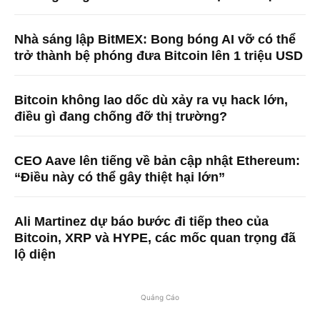
Nhà sáng lập BitMEX: Bong bóng AI vỡ có thể
trở thành bệ phóng đưa Bitcoin lên 1 triệu USD
Bitcoin không lao dốc dù xảy ra vụ hack lớn,
điều gì đang chống đỡ thị trường?
CEO Aave lên tiếng về bản cập nhật Ethereum:
“Điều này có thể gây thiệt hại lớn”
Ali Martinez dự báo bước đi tiếp theo của
Bitcoin, XRP và HYPE, các mốc quan trọng đã
lộ diện
Quảng Cáo