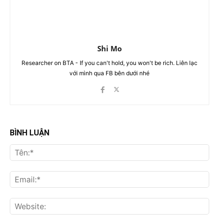
Shi Mo
Researcher on BTA - If you can't hold, you won't be rich. Liên lạc
với mình qua FB bên dưới nhé
BÌNH LUẬN
Tên
Ema
Web