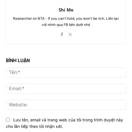
Shi Mo
Researcher on BTA - If you can't hold, you won't be rich. Liên lạc
với mình qua FB bên dưới nhé
BÌNH LUẬN
Tên
Ema
Web
Lưu tên, email và trang web của tôi trong trình duyệt này
cho lần tiếp theo tôi nhận xét.