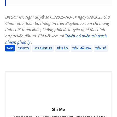
Disclaimer: Nghị quyết số 05/2025/NQ-CP ngày 9/9/2025 của
Chính phủ, toàn bộ thông tin trên Blogtienao.com chỉ mang
tính chất tham khảo, không phải là khuyến nghị tài chính
hay tư vấn đầu tư. Chi tiết xem tại
Tuyên bố miễn trừ trách
nhiệm pháp lý
.
TAGS
CRYPTO
LOS ANGELES
TIỀN ẢO
TIỀN MÃ HÓA
TIỀN SỐ
Shi Mo
Researcher on BTA - If you can't hold, you won't be rich. Liên lạc