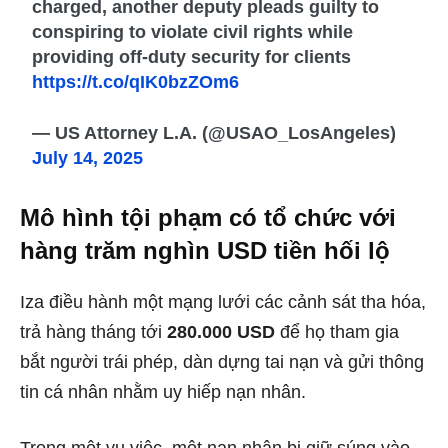
charged, another deputy pleads guilty to
conspiring to violate civil rights while
providing off-duty security for clients
https://t.co/qIK0bzZOm6
— US Attorney L.A. (@USAO_LosAngeles)
July 14, 2025
Mô hình tội phạm có tổ chức với
hàng trăm nghìn USD tiền hối lộ
Iza điều hành một mạng lưới các cảnh sát tha hóa,
trả hàng tháng tới
280.000 USD
để họ tham gia
bắt người trái phép, dàn dựng tai nạn và gửi thông
tin cá nhân nhằm uy hiếp nạn nhân.
Trong một vụ việc, một nạn nhân bị giữ súng vào