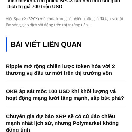
Việc mở khóa cổ phiếu SPCX tạo nên cơn sốt giao
dịch trị giá 700 triệu USD
Việc SpaceX (SPCX) mở khóa lượng cổ phiếu khổng lồ đã tạo ra một
làn sóng giao dịch sôi động trên thị trường tiền...
BÀI VIẾT LIÊN QUAN
Ripple mở rộng chiến lược token hóa với 2
thương vụ đầu tư mới trên thị trường vốn
OKB áp sát mốc 100 USD khi khối lượng và
hoạt động mạng lưới tăng mạnh, sắp bứt phá?
Chuyên gia dự báo XRP sẽ có cú đảo chiều
mạnh nhất lịch sử, nhưng Polymarket không
đồng tình