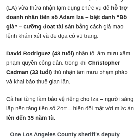
(LA) vừa thừa nhận lạm dụng chức vụ để
hỗ trợ
doanh nhân tiền số Adam Iza – biệt danh “Bố
già” – cưỡng đoạt tài sản
bằng cách giả mạo
lệnh khám xét và đe dọa có vũ trang.
David Rodriguez (43 tuổi)
nhận tội âm mưu xâm
phạm quyền công dân, trong khi
Christopher
Cadman (33 tuổi)
thú nhận âm mưu phạm pháp
và khai báo thuế gian lận.
Cả hai từng làm bảo vệ riêng cho Iza – người sáng
lập nền tảng tiền số Zort – hiện đối mặt với mức án
lên đến 35 năm tù
.
One Los Angeles County sheriff's deputy