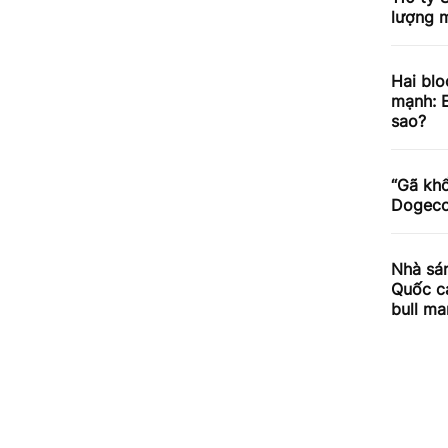
lượng m
Hai blo
mạnh: E
sao?
“Gã khổ
Dogecoi
Nhà sán
Quốc cả
bull ma