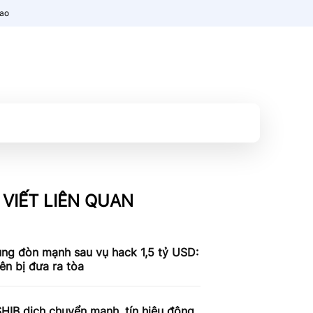
nao
 VIẾT LIÊN QUAN
ung đòn mạnh sau vụ hack 1,5 tỷ USD:
iên bị đưa ra tòa
SHIB dịch chuyển mạnh, tín hiệu động