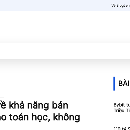
Về Blogtie
Kiến thức
More
BÀI
về khả năng bán
Bybit t
Triều T
vào toán học, không
110 tỷ 