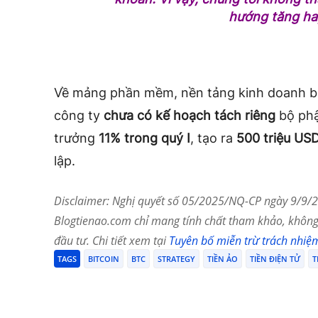
hướng tăng ha
Về mảng phần mềm, nền tảng kinh doanh ba
công ty
chưa có kế hoạch tách riêng
bộ phậ
trưởng
11% trong quý I
, tạo ra
500 triệu US
lập.
Disclaimer: Nghị quyết số 05/2025/NQ-CP ngày 9/9/20
Blogtienao.com chỉ mang tính chất tham khảo, không 
đầu tư. Chi tiết xem tại
Tuyên bố miễn trừ trách nhiệ
TAGS
BITCOIN
BTC
STRATEGY
TIỀN ẢO
TIỀN ĐIỆN TỬ
T
Chia Sẻ