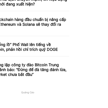
ới đang xuất hiện?
ckchain hàng đầu chuẩn bị nâng cấp
thereum và Solana sẽ thay đổi ra
ng lồ” Phố Wall lên tiếng về
n, phản hồi chỉ trích quỹ DOGE
g lập công ty đào Bitcoin Trung
nh báo: “Đừng để đà tăng đánh lừa,
rket chưa bắt đầu”
Quảng Cáo