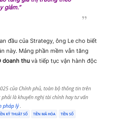
y giảm.”
n đầu của Strategy, ông Le cho biết
n này. Mảng phần mềm vẫn tăng
D doanh thu
và tiếp tục vận hành độc
25 của Chính phủ, toàn bộ thông tin trên
phải là khuyến nghị tài chính hay tư vấn
m pháp lý
.
IỀN KỸ THUẬT SỐ
TIỀN MÃ HÓA
TIỀN SỐ