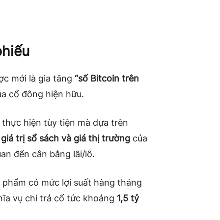
phiếu
ợc mới là gia tăng
“số Bitcoin trên
ủa cổ đông hiện hữu.
 thực hiện tùy tiện mà dựa trên
a
giá trị sổ sách và giá thị trường
của
uan đến cân bằng lãi/lỗ.
ản phẩm có mức lợi suất hàng tháng
hĩa vụ chi trả cổ tức khoảng
1,5 tỷ