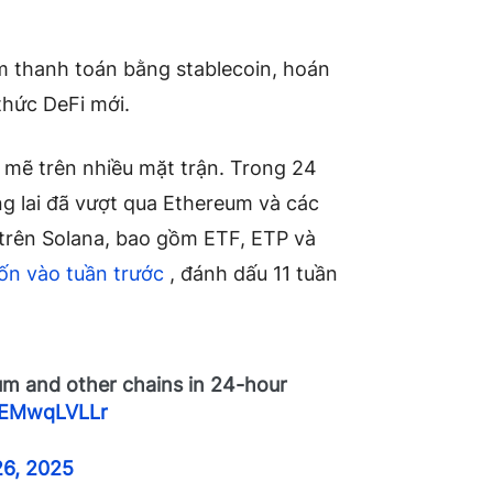
m thanh toán bằng stablecoin, hoán
thức DeFi mới.
mẽ trên nhiều mặt trận. Trong 24
ng lai đã vượt qua Ethereum và các
trên Solana, bao gồm ETF, ETP và
vốn vào tuần trước
, đánh dấu 11 tuần
m and other chains in 24-hour
/bEMwqLVLLr
26, 2025