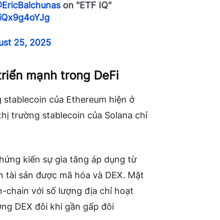
EricBalchunas
on "ETF IQ"
m/iQx9g4oYJg
ust 25, 2025
triển mạnh trong DeFi
g stablecoin của
Ethereum
hiện ở
thị trường stablecoin của
Solana
chỉ
ứng kiến ​​sự gia tăng áp dụng từ
ch tài sản được mã hóa và DEX. Mặt
-chain với số lượng địa chỉ hoạt
ợng DEX đôi khi gần gấp đôi