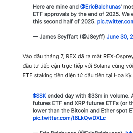
Here are mine and
@EricBalchunas
' mo
ETF approvals by the end of 2025. We 
this second half of 2025.
pic.twitter.
— James Seyffart (@JSeyff)
June 30, 
Vào đầu tháng 7, REX đã ra mắt
REX-Osprey
đầu tư tiếp cận trực tiếp với Solana cùng v
ETF staking tiền điện tử đầu tiên tại Hoa Kỳ.
$SSK
ended day with $33m in volume. A
futures ETF and XRP futures ETFs (or th
lower than the Bitcoin and Ether spot E
pic.twitter.com/t6LkQwDXLc