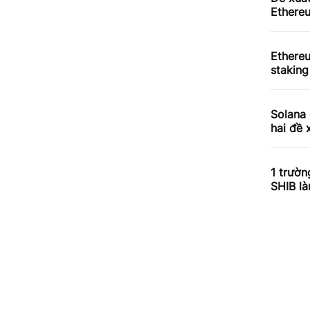
Ethereu
Ethere
staking
Solana 
hai đề 
1 trườn
SHIB l