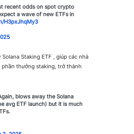
st recent odds on spot crypto
expect a wave of new ETFs in
com/H3pxJhqMy3
2025
 Solana Staking ETF
, giúp các nhà
ới phần thưởng staking, trở thành
gain, blows away the Solana
e avg ETF launch) but it is much
TFs.