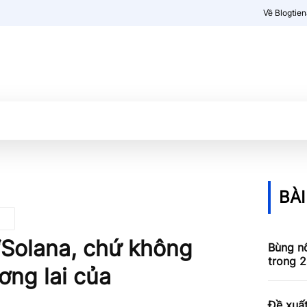
Về Blogtie
Kiến thức
More
BÀI
“Solana, chứ không
Bùng nổ
trong 2
ơng lai của
Đề xuấ