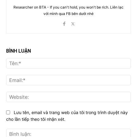
Researcher on BTA - If you can't hold, you won't be rich. Liên lạc
với mình qua FB bên dưới nhé
BÌNH LUẬN
Tên
Ema
Web
Lưu tên, email và trang web của tôi trong trình duyệt này
cho lần tiếp theo tôi nhận xét.