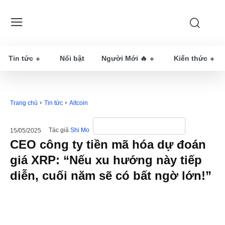
Tin tức
Nổi bật
Người Mới 🔥
Kiến thức
Trang chủ
Tin tức
Altcoin
Tác giả
Shi Mo
15/05/2025
CEO công ty tiền mã hóa dự đoán
giá XRP: “Nếu xu hướng này tiếp
diễn, cuối năm sẽ có bất ngờ lớn!”