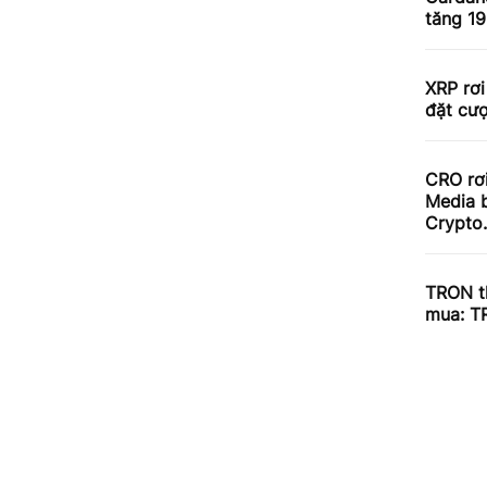
tăng 1
XRP rơi
đặt cư
CRO rơ
Media b
Crypto
TRON th
mua: T