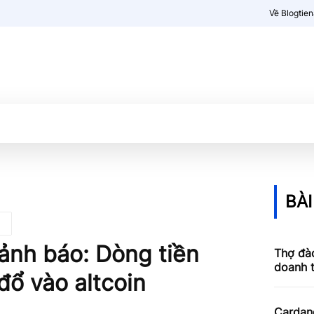
Về Blogtie
Kiến thức
More
BÀI
ảnh báo: Dòng tiền
Thợ đào
doanh 
đổ vào altcoin
Cardan