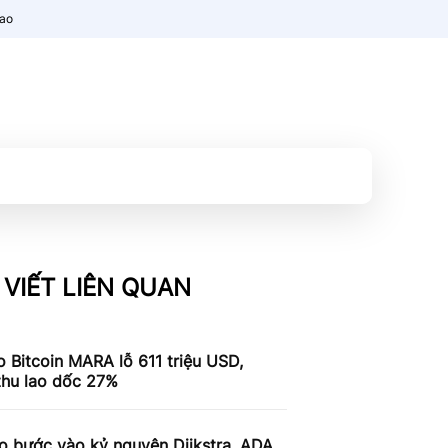
nao
 VIẾT LIÊN QUAN
 Bitcoin MARA lỗ 611 triệu USD,
thu lao dốc 27%
o bước vào kỷ nguyên Dijkstra, ADA