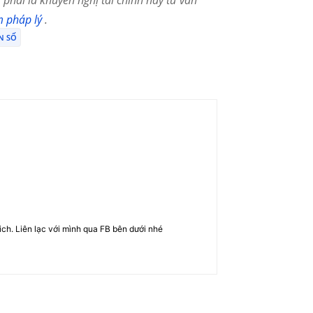
phải là khuyến nghị tài chính hay tư vấn
m pháp lý
.
N SỐ
rich. Liên lạc với mình qua FB bên dưới nhé