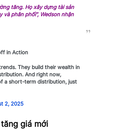
ường tăng. Họ xây dựng tài sản
ũy và phân phối”
, Wedson nhận
ff in Action
ptrends. They build their wealth in
ribution. And right now,
f a short-term distribution, just
t 2, 2025
 tăng giá mới