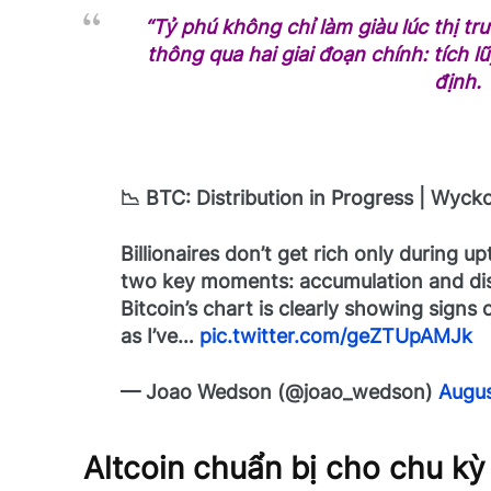
“Tỷ phú không chỉ làm giàu lúc thị tr
thông qua hai giai đoạn chính: tích l
định.
📉 BTC: Distribution in Progress | Wycko
Billionaires don’t get rich only during u
two key moments: accumulation and dist
Bitcoin’s chart is clearly showing signs o
as I’ve…
pic.twitter.com/geZTUpAMJk
— Joao Wedson (@joao_wedson)
Augus
Altcoin chuẩn bị cho chu kỳ