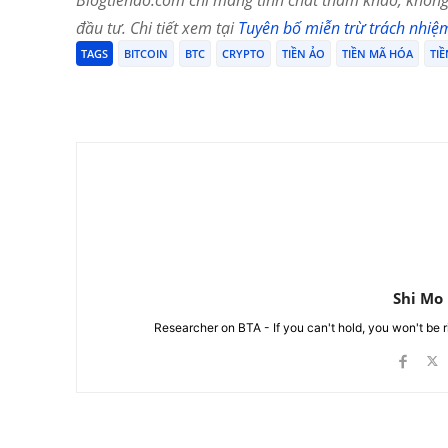
Blogtienao.com chỉ mang tính chất tham khảo, không 
đầu tư. Chi tiết xem tại
Tuyên bố miễn trừ trách nhiệ
TAGS
BITCOIN
BTC
CRYPTO
TIỀN ẢO
TIỀN MÃ HÓA
TIỀ
Chia Sẻ
Shi Mo
Researcher on BTA - If you can't hold, you won't be 