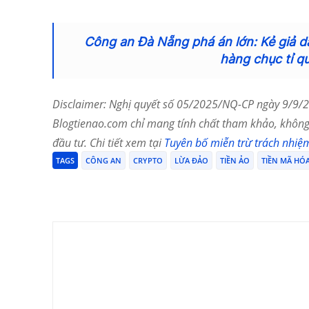
Công an Đà Nẵng phá án lớn: Kẻ giả d
hàng chục tỉ q
Disclaimer: Nghị quyết số 05/2025/NQ-CP ngày 9/9/20
Blogtienao.com chỉ mang tính chất tham khảo, không 
đầu tư. Chi tiết xem tại
Tuyên bố miễn trừ trách nhiệ
TAGS
CÔNG AN
CRYPTO
LỪA ĐẢO
TIỀN ẢO
TIỀN MÃ HÓ
Chia Sẻ