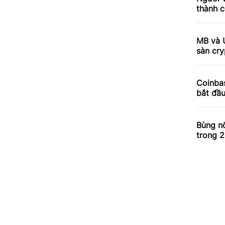
thành c
MB và 
sàn cry
Coinbas
bắt đầ
Bùng nổ
trong 2