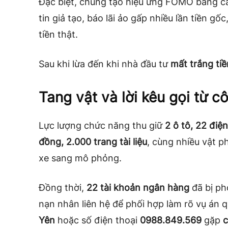
Đặc biệt, chúng tạo hiệu ứng FOMO bằng c
tin giả tạo, báo lãi ảo gấp nhiều lần tiền gố
tiền thật.
Sau khi lừa đến khi nhà đầu tư
mất trắng tiề
Tang vật và lời kêu gọi từ c
Lực lượng chức năng thu giữ
2 ô tô, 22 điệ
đồng, 2.000 trang tài liệu
, cùng nhiều vật 
xe sang mô phỏng.
Đồng thời,
22 tài khoản ngân hàng
đã bị ph
nạn nhân liên hệ để phối hợp làm rõ vụ án q
Yên
hoặc số điện thoại
0988.849.569
gặp
c