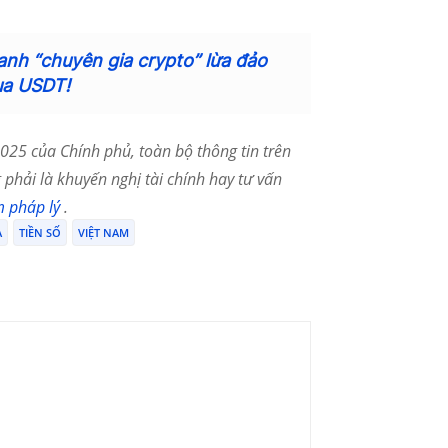
anh “chuyên gia crypto” lừa đảo
ua USDT!
25 của Chính phủ, toàn bộ thông tin trên
phải là khuyến nghị tài chính hay tư vấn
m pháp lý
.
A
TIỀN SỐ
VIỆT NAM