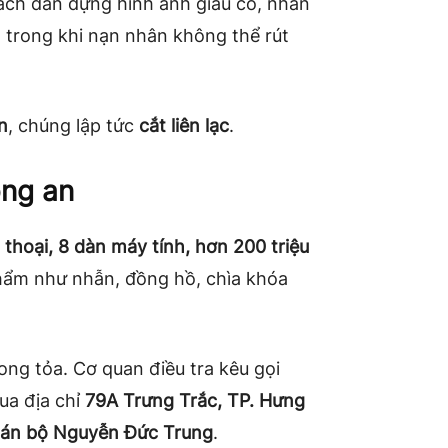
ách dàn dựng hình ảnh giàu có, nhắn
c, trong khi nạn nhân không thể rút
n
, chúng lập tức
cắt liên lạc
.
ông an
n thoại, 8 dàn máy tính, hơn 200 triệu
phẩm như nhẫn, đồng hồ, chìa khóa
ong tỏa. Cơ quan điều tra kêu gọi
ua địa chỉ
79A Trưng Trắc, TP. Hưng
án bộ Nguyễn Đức Trung
.