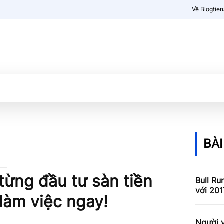
Về Blogtie
Kiến thức
More
BÀI
ừng đầu tư sàn tiền
Bull Ru
với 201
làm việc ngay!
Người v