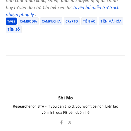
tính chất tham khảo, không phải là khuyến nghị tài chính
hay tư vấn đầu tư. Chi tiết xem tại
Tuyên bố miễn trừ trách
nhiệm pháp lý
.
TAGS
CAMBODIA
CAMPUCHIA
CRYPTO
TIỀN ẢO
TIỀN MÃ HÓA
TIỀN SỐ
Shi Mo
Researcher on BTA - If you can't hold, you won't be rich. Liên lạc
với mình qua FB bên dưới nhé