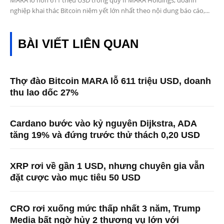
MARA lỗ hơn 611 triệu USD trong quý II MARA Holdings, doanh
nghiệp khai thác Bitcoin niêm yết lớn nhất theo nội dung báo cáo,...
BÀI VIẾT LIÊN QUAN
Thợ đào Bitcoin MARA lỗ 611 triệu USD, doanh
thu lao dốc 27%
Cardano bước vào kỷ nguyên Dijkstra, ADA
tăng 19% và đứng trước thử thách 0,20 USD
XRP rơi về gần 1 USD, nhưng chuyên gia vẫn
đặt cược vào mục tiêu 50 USD
CRO rơi xuống mức thấp nhất 3 năm, Trump
Media bất ngờ hủy 2 thương vụ lớn với