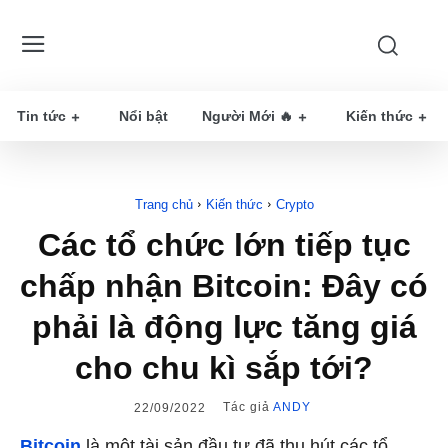
Tin tức
Nổi bật
Người Mới 🔥
Kiến thức
Trang chủ
Kiến thức
Crypto
Các tổ chức lớn tiếp tục
chấp nhận Bitcoin: Đây có
phải là động lực tăng giá
cho chu kì sắp tới?
Tác giả
ANDY
22/09/2022
Bitcoin
là một tài sản đầu tư đã thu hút các tổ