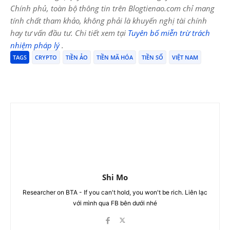
Chính phủ, toàn bộ thông tin trên Blogtienao.com chỉ mang
tính chất tham khảo, không phải là khuyến nghị tài chính
hay tư vấn đầu tư. Chi tiết xem tại
Tuyên bố miễn trừ trách
nhiệm pháp lý
.
TAGS
CRYPTO
TIỀN ẢO
TIỀN MÃ HÓA
TIỀN SỐ
VIỆT NAM
Shi Mo
Researcher on BTA - If you can't hold, you won't be rich. Liên lạc
với mình qua FB bên dưới nhé