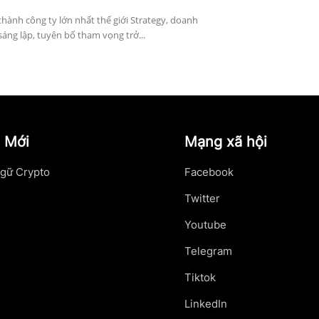
thành công ty lớn nhất thế giới Strategy, doanh
sáng lập, tuyên bố tham vọng trở...
 Mới
Mạng xã hội
gữ Crypto
Facebook
Twitter
Youtube
Telegram
Tiktok
LinkedIn