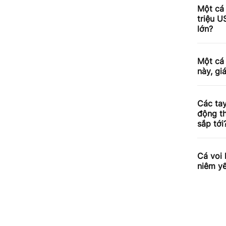
Một cá 
triệu U
lớn?
Một cá 
này, gi
Các tay
động th
sắp tới
Cá voi 
niêm yế