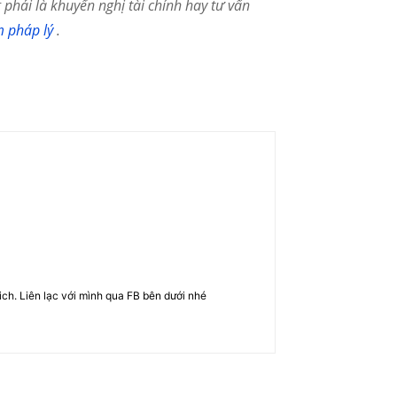
phải là khuyến nghị tài chính hay tư vấn
m pháp lý
.
rich. Liên lạc với mình qua FB bên dưới nhé