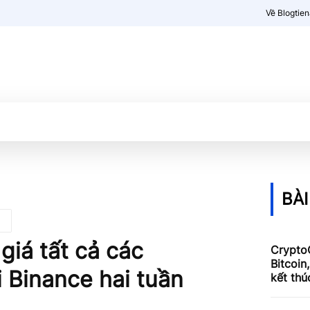
Về Blogtie
Kiến thức
More
BÀI
giá tất cả các
Crypto
Bitcoin
i Binance hai tuần
kết thú