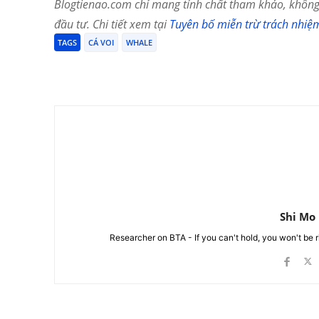
Blogtienao.com chỉ mang tính chất tham khảo, không 
đầu tư. Chi tiết xem tại
Tuyên bố miễn trừ trách nhiệ
TAGS
CÁ VOI
WHALE
Chia Sẻ
Shi Mo
Researcher on BTA - If you can't hold, you won't be 