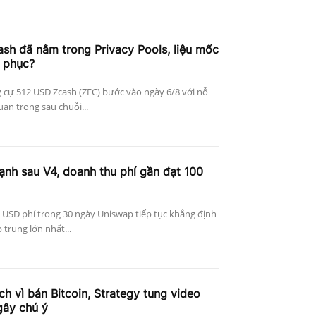
h đã nằm trong Privacy Pools, liệu mốc
 phục?
 cự 512 USD Zcash (ZEC) bước vào ngày 6/8 với nỗ
an trọng sau chuỗi...
nh sau V4, doanh thu phí gần đạt 100
 USD phí trong 30 ngày Uniswap tiếp tục khẳng định
p trung lớn nhất...
ích vì bán Bitcoin, Strategy tung video
gây chú ý