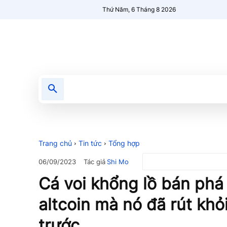
Thứ Năm, 6 Tháng 8 2026
Tin tức
Nổi bật
Người Mới 🔥
Trang chủ
Tin tức
Tổng hợp
Tác giả
Shi Mo
06/09/2023
Cá voi khổng lồ bán phá 
altcoin mà nó đã rút khỏ
trước