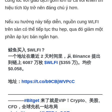
cùng lúc với giao dịch gom lớn từ cá voi khiến tín
hiệu tích lũy trở nên đáng chú ý hơn.
Nếu xu hướng này tiếp diễn, nguồn cung WLFI
trên sàn có thể tiếp tục thu hẹp, qua đó giảm một
phần áp lực bán ngắn hạn.
鲸鱼买入 $WLFI？
一个地址在最近 2 天时间里，从 Binance 提出
到链上 6087 万枚
$WLFI
($355 万)。均价
$0.058。
地址：
https://t.co/b9CBjWVPcC
—————————————————————
———–
#Bitget
来了就是VIP！Crypto、美股、
CFD，全球先机一站布局