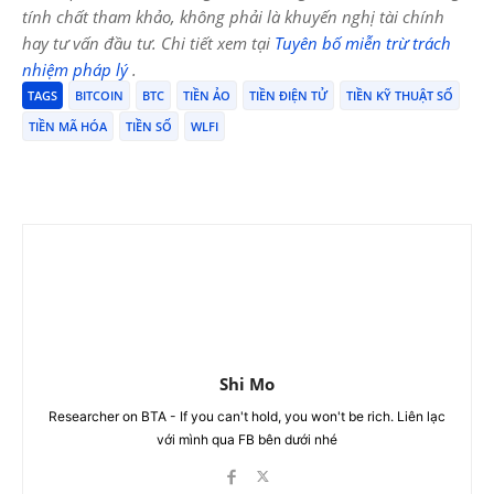
tính chất tham khảo, không phải là khuyến nghị tài chính
hay tư vấn đầu tư. Chi tiết xem tại
Tuyên bố miễn trừ trách
nhiệm pháp lý
.
TAGS
BITCOIN
BTC
TIỀN ẢO
TIỀN ĐIỆN TỬ
TIỀN KỸ THUẬT SỐ
TIỀN MÃ HÓA
TIỀN SỐ
WLFI
Shi Mo
Researcher on BTA - If you can't hold, you won't be rich. Liên lạc
với mình qua FB bên dưới nhé