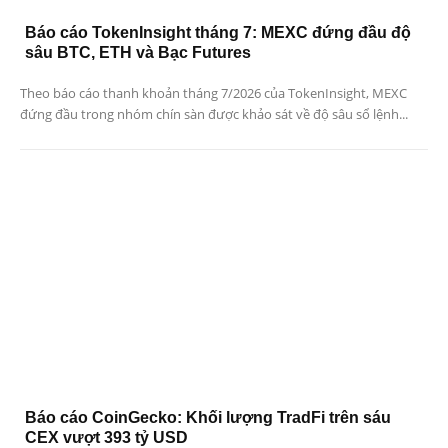
Báo cáo TokenInsight tháng 7: MEXC đứng đầu độ
sâu BTC, ETH và Bạc Futures
Theo báo cáo thanh khoản tháng 7/2026 của TokenInsight, MEXC
đứng đầu trong nhóm chín sàn được khảo sát về độ sâu sổ lệnh...
Báo cáo CoinGecko: Khối lượng TradFi trên sáu
CEX vượt 393 tỷ USD