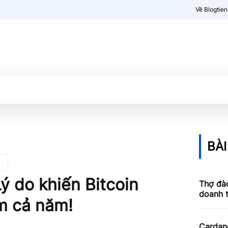
Về Blogtie
Kiến thức
More
BÀI
Lý do khiến Bitcoin
Thợ đào
doanh 
êm cả năm!
Cardan