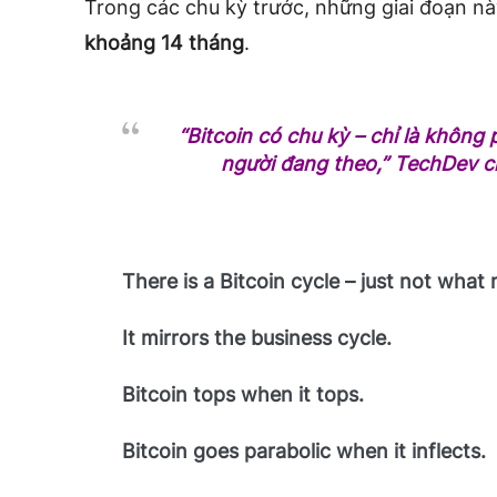
Trong các chu kỳ trước, những giai đoạn n
khoảng 14 tháng
.
“Bitcoin có chu kỳ – chỉ là không
người đang theo,”
TechDev ch
There is a Bitcoin cycle – just not what
It mirrors the business cycle.
Bitcoin tops when it tops.
Bitcoin goes parabolic when it inflects.