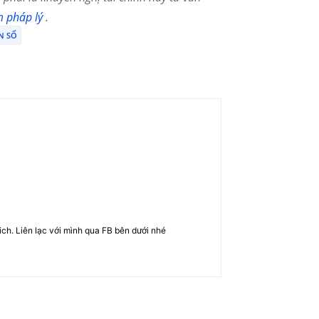
m pháp lý
.
N SỐ
rich. Liên lạc với mình qua FB bên dưới nhé