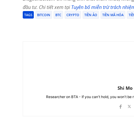
đầu tư. Chi tiết xem tại
Tuyên bố miễn trừ trách nhiệ
TAGS
BITCOIN
BTC
CRYPTO
TIỀN ẢO
TIỀN MÃ HÓA
TIỀ
Chia Sẻ
Shi Mo
Researcher on BTA - If you can't hold, you won't be 