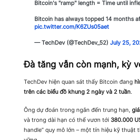
Bitcoin's "ramp" length = Time until infl
Bitcoin has always topped 14 months aft
pic.twitter.com/K6ZUs05aet
— TechDev (@TechDev_52)
July 25, 2
Đà tăng vẫn còn mạnh, kỳ 
TechDev hiện quan sát thấy Bitcoin đang
hì
trên các biểu đồ khung 2 ngày và 2 tuần
.
Ông dự đoán trong ngắn đến trung hạn,
gi
và trong dài hạn có thể vươn tới
380.000 U
handle” quy mô lớn – một tín hiệu kỹ thuật
vững.