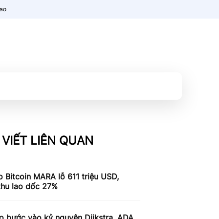
nao
 VIẾT LIÊN QUAN
 Bitcoin MARA lỗ 611 triệu USD,
thu lao dốc 27%
o bước vào kỷ nguyên Dijkstra, ADA