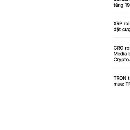
tăng 1
XRP rơi
đặt cư
CRO rơ
Media b
Crypto
TRON th
mua: T