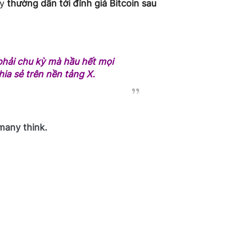
ày
thường dẫn tới đỉnh giá Bitcoin sau
 phải chu kỳ mà hầu hết mọi
ia sẻ trên nền tảng X.
 many think.