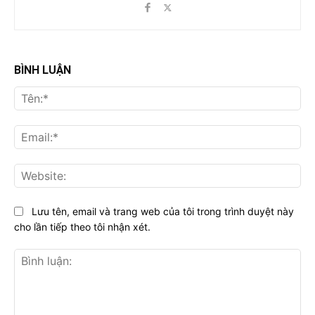
BÌNH LUẬN
Tên
Ema
Web
Lưu tên, email và trang web của tôi trong trình duyệt này
cho lần tiếp theo tôi nhận xét.