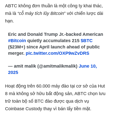
ABTC không đơn thuần là một công ty khai thác,
mà là
“cỗ máy tích lũy Bitcoin
” với chiến lược dài
hạn.
Eric and Donald Trump Jr.-backed American
#Bitcoin
quietly accumulates 215
$BTC
($23M+) since April launch ahead of public
merger.
pic.twitter.com/OXP9wZvDRS
— amit malik (@amitmalikmalik)
June 10,
2025
Hoạt động trên 60.000 máy đào tại cơ sở của Hut
8 mà không sở hữu bất động sản, ABTC chọn lưu
trữ toàn bộ số BTC đào được qua dịch vụ
Coinbase Custody thay vì bán lấy tiền mặt.