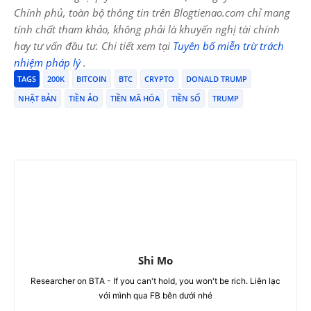
Chính phủ, toàn bộ thông tin trên Blogtienao.com chỉ mang
tính chất tham khảo, không phải là khuyến nghị tài chính
hay tư vấn đầu tư. Chi tiết xem tại
Tuyên bố miễn trừ trách
nhiệm pháp lý
.
TAGS
200K
BITCOIN
BTC
CRYPTO
DONALD TRUMP
NHẬT BẢN
TIỀN ẢO
TIỀN MÃ HÓA
TIỀN SỐ
TRUMP
Shi Mo
Researcher on BTA - If you can't hold, you won't be rich. Liên lạc
với mình qua FB bên dưới nhé