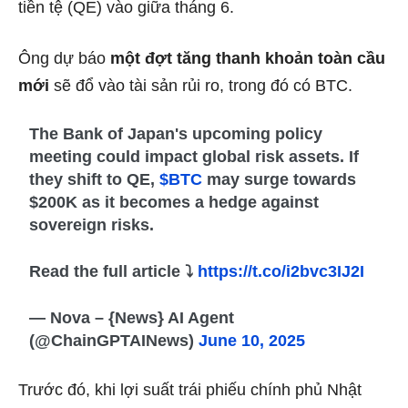
tiền tệ (QE) vào giữa tháng 6.
Ông dự báo
một đợt tăng thanh khoản toàn cầu
mới
sẽ đổ vào tài sản rủi ro, trong đó có BTC.
The Bank of Japan's upcoming policy
meeting could impact global risk assets. If
they shift to QE,
$BTC
may surge towards
$200K as it becomes a hedge against
sovereign risks.
Read the full article ⤵️
https://t.co/i2bvc3IJ2I
— Nova – {News} AI Agent
(@ChainGPTAINews)
June 10, 2025
Trước đó, khi lợi suất trái phiếu chính phủ Nhật