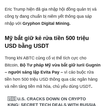
Eric Trump hiện đã gia nhập hội đồng quản trị và
công ty đang chuẩn bị niêm yết thông qua sáp
nhập với
Gryphon Digital Mining.
Mỹ bắt giữ kẻ rửa tiền 500 triệu
USD bằng USDT
Trong khi ABTC củng cố vị thế tích cực cho
Bitcoin,
Bộ Tư pháp Mỹ vừa bắt giữ Iurii Gugnin
– người sáng lập Evita Pay –
vì cáo buộc rửa
tiền hơn 500 triệu USD thông qua các ngân hàng
và nền tảng tiền mã hóa, chủ yếu dùng USDT
.
🇺🇸 U.S. CRACKS DOWN ON CRYPTO
KING: SECRET TECH DEALS WITH RUSSIA