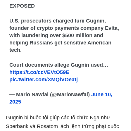
EXPOSED
U.S. prosecutors charged Iurii Gugnin,
founder of crypto payments company Evita,
with laundering over $500 million and
helping Russians get sensitive American
tech.
Court documents allege Gugnin used…
https://t.co/ccVEVtO59E
pic.twitter.com/XMQiVOeatj
— Mario Nawfal (@MarioNawfal)
June 10,
2025
Gugnin bị buộc tội giúp các tổ chức Nga như
Sberbank và Rosatom lách lệnh trừng phạt quốc