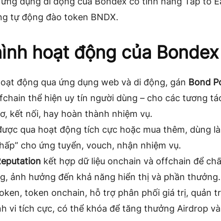
, ứng dụng di động của Bondex có tính năng
Tap to E
ng tự động đào token BNDX.
ình hoạt động của Bondex
oạt động qua
ứng dụng web và di động
, gán
Bond Po
fchain thể hiện uy tín người dùng – cho các tương t
ơ, kết nối, hay hoàn thành nhiệm vụ.
được qua hoạt động tích cực hoặc mua thêm, dùng là
chấp” cho ứng tuyển, vouch, nhận nhiệm vụ.
eputation
kết hợp dữ liệu onchain và offchain để c
ng, ảnh hưởng đến khả năng hiển thị và phần thưởng.
oken
, token onchain, hỗ trợ phân phối giá trị, quản t
h vi tích cực, có thể khóa để tăng thưởng Airdrop và