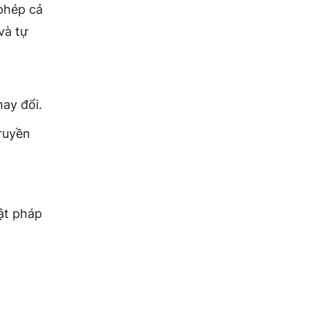
phép cả
và tự
hay đổi.
ruyền
uật pháp