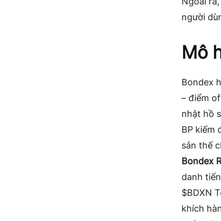
Ngoài ra
người dù
Mô h
Bondex h
– điểm of
nhật hồ s
BP kiếm 
sản thế 
Bondex R
danh tiế
$BDXN T
khích hàn