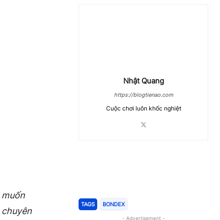
Nhật Quang
https://blogtienao.com
Cuộc chơi luôn khốc nghiệt
Chia Sẻ
” muốn
TAGS
BONDEX
, chuyên
- Advertisement -