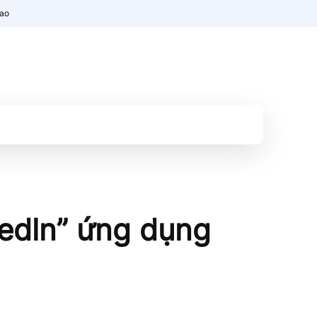
nao
kedln” ứng dụng