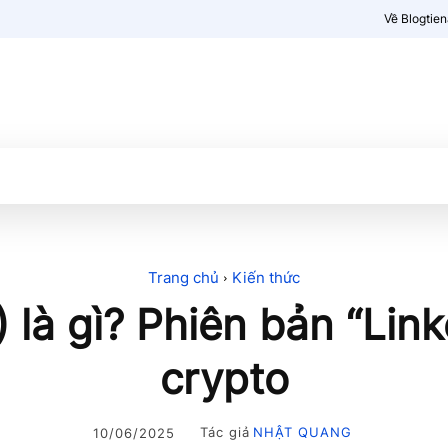
Về Blogtie
Kiến thức
More
Trang chủ
Kiến thức
là gì? Phiên bản “Lin
crypto
Tác giả
NHẬT QUANG
10/06/2025