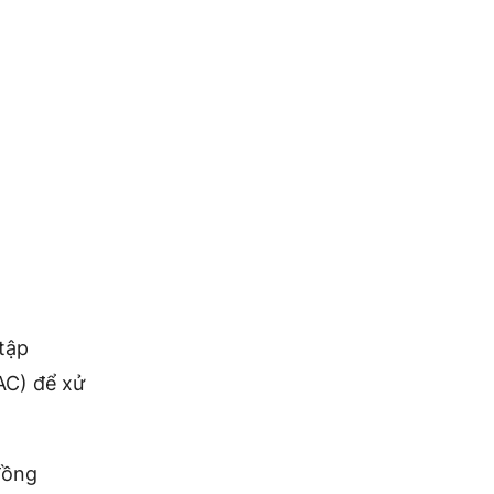
 tập
AC)
để xử
đồng