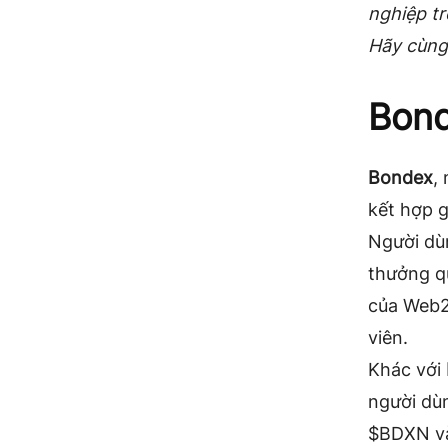
nghiệp t
Hãy cùng 
Bond
Bondex
,
kết hợp g
Người dù
thưởng q
của Web2
viên.
Khác với
người dù
$BDXN và