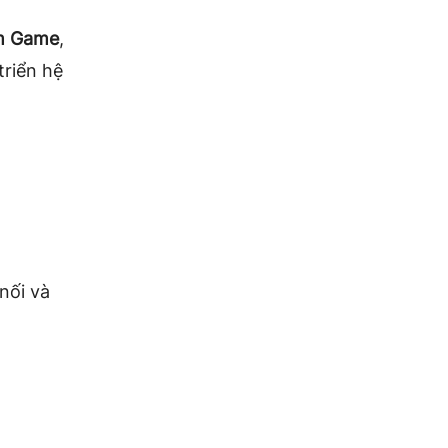
um Game
,
triển hệ
nối và