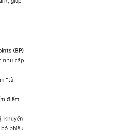
arn
, giúp
ints (BP)
ác như cập
m “tài
hấm điểm
rị, khuyến
 bỏ phiếu