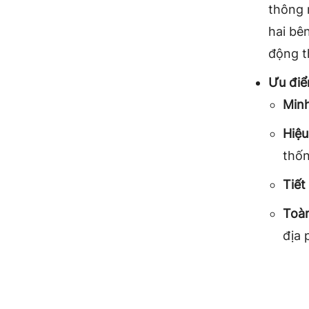
thông 
hai bên
động t
Ưu đi
Min
Hiệu
thốn
Tiết
Toà
địa 