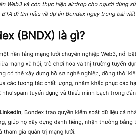
rên Web3 và còn thực hiện airdrop cho người dùng sử
BTA đi tìm hiều về dự án Bondex ngay trong bài viết
ex (BNDX) là gì?
 một nền tảng mạng lưới chuyên nghiệp Web3, nổi bật
iữa mạng xã hội, trò chơi hóa và thị trường tuyển dụ
ng có thể xây dựng hồ sơ nghề nghiệp, đồng thời ki
ua các tương tác chất lượng, nhằm khắc phục các h
 như spam tuyển dụng và thiếu minh bạch trong đán
LinkedIn
, Bondex trao quyền kiểm soát dữ liệu cá nh
ng, giúp họ xây dựng danh tiếng, nhận thưởng bằng 
 tham gia quản trị mạng lưới.