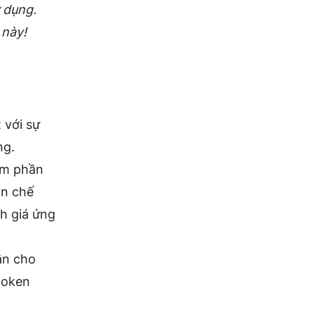
 dụng.
 này!
 với sự
ng.
ếm phần
ạn chế
h giá ứng
ân cho
token