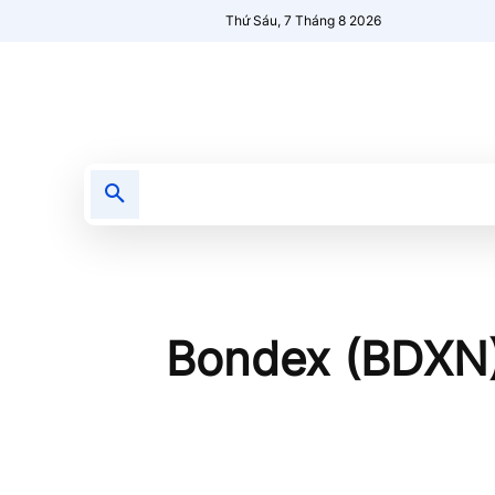
Thứ Sáu, 7 Tháng 8 2026
Tin tức
Nổi bật
Người Mới 🔥
Bondex (BDXN) 